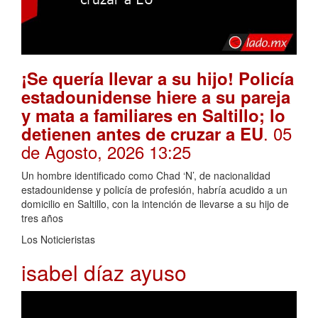
¡Se quería llevar a su hijo! Policía
estadounidense hiere a su pareja
y mata a familiares en Saltillo; lo
. 05
detienen antes de cruzar a EU
de Agosto, 2026 13:25
Un hombre identificado como Chad ‘N’, de nacionalidad
estadounidense y policía de profesión, habría acudido a un
domicilio en Saltillo, con la intención de llevarse a su hijo de
tres años
Los Noticieristas
isabel díaz ayuso