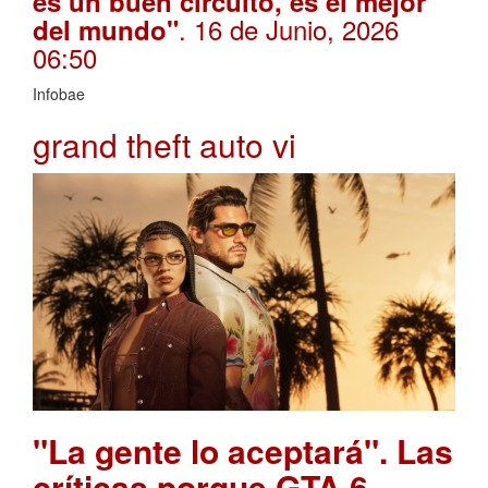
es un buen circuito, es el mejor
. 16 de Junio, 2026
del mundo"
06:50
Infobae
grand theft auto vi
"La gente lo aceptará". Las
críticas porque GTA 6