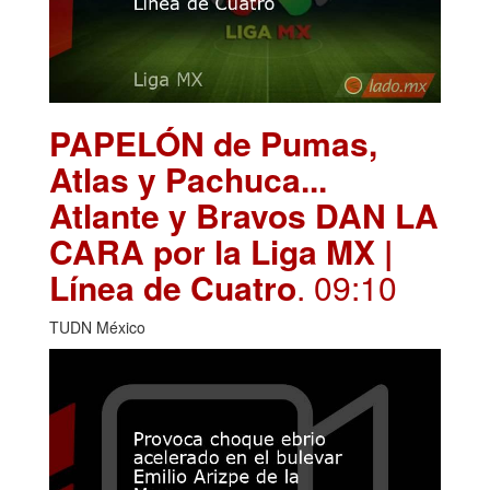
PAPELÓN de Pumas,
Atlas y Pachuca...
Atlante y Bravos DAN LA
CARA por la Liga MX |
Línea de Cuatro
. 09:10
TUDN México