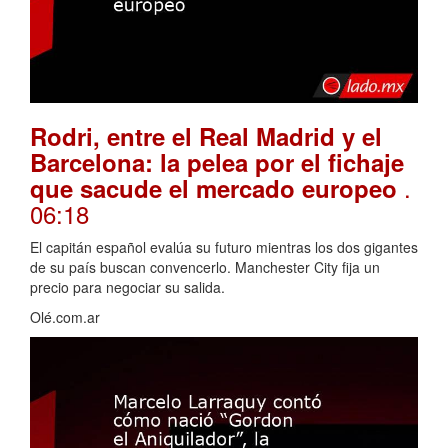
Rodri, entre el Real Madrid y el
Barcelona: la pelea por el fichaje
.
que sacude el mercado europeo
06:18
El capitán español evalúa su futuro mientras los dos gigantes
de su país buscan convencerlo. Manchester City fija un
precio para negociar su salida.
Olé.com.ar