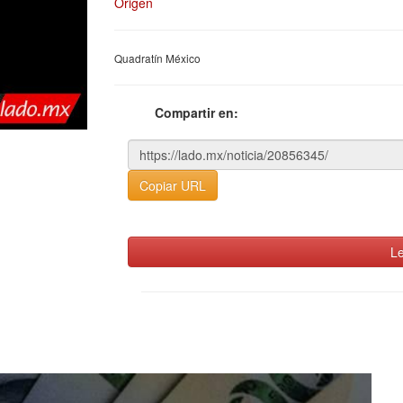
Origen
Quadratín México
Compartir en:
Copiar URL
Le