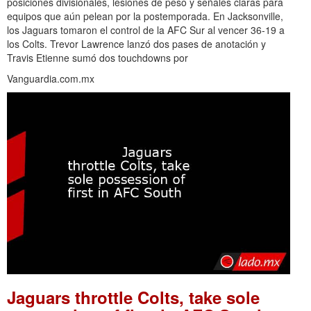
posiciones divisionales, lesiones de peso y señales claras para
equipos que aún pelean por la postemporada. En Jacksonville,
los Jaguars tomaron el control de la AFC Sur al vencer 36-19 a
los Colts. Trevor Lawrence lanzó dos pases de anotación y
Travis Etienne sumó dos touchdowns por
Vanguardia.com.mx
Jaguars throttle Colts, take sole