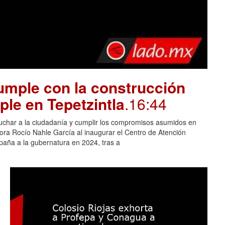
mple con la construcción
ple en Tepetzintla
.16:44
cuchar a la ciudadanía y cumplir los compromisos asumidos en
adora Rocío Nahle García al inaugurar el Centro de Atención
aña a la gubernatura en 2024, tras a