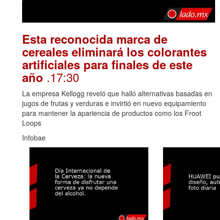
Esta reconocida marca de
cereales eliminará los colorantes
artificiales para finales de este
.17:30
año
La empresa Kellogg reveló que halló alternativas basadas en
jugos de frutas y verduras e invirtió en nuevo equipamiento
para mantener la apariencia de productos como los Froot
Loops
Infobae