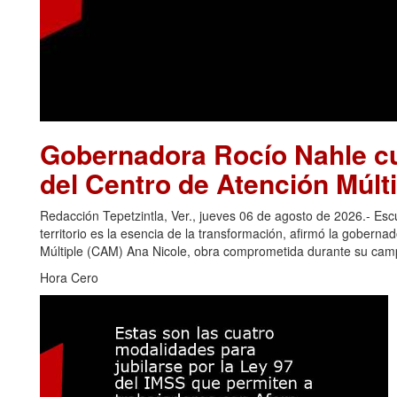
Gobernadora Rocío Nahle cu
del Centro de Atención Múlti
Redacción Tepetzintla, Ver., jueves 06 de agosto de 2026.- Es
territorio es la esencia de la transformación, afirmó la gobern
Múltiple (CAM) Ana Nicole, obra comprometida durante su camp
Hora Cero