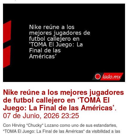
Nike reúne a los mejores jugadores
de futbol callejero en ‘TOMA El
.
Juego: La Final de las Américas’
07 de Junio, 2026 23:25
Con Hirving "Chucky" Lozano como uno de sus estandartes,
"TOMA El Juego: La Final de las Américas" da visibilidad a las