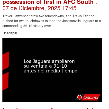
.
possession of first in AFC South
07 de Diciembre, 2025 17:45
Trevor Lawrence threw two touchdowns, and Travis Etienne
rushed for two touchdowns to lead the Jacksonville Jaguars to a
commanding 36-19 victory over
Deadspin