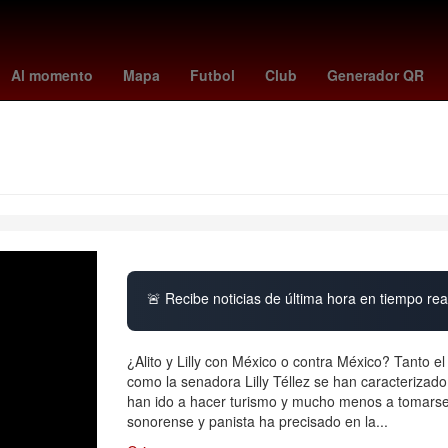
entes
brais méndez
américa - san diego fc
Basura espacial
Su
Al momento
Mapa
Futbol
Club
Generador QR
🚨 Recibe noticias de última hora en tiempo real
¿Alito y Lilly con México o contra México? Tanto e
como la senadora Lilly Téllez se han caracterizado
han ido a hacer turismo y mucho menos a tomarse 
sonorense y panista ha precisado en la...