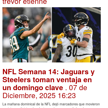
trevor etienne
NFL Semana 14: Jaguars y
Steelers toman ventaja en
un domingo clave
. 07 de
Diciembre, 2025 16:23
La mañana dominical de la NFL dejó marcadores que movieron