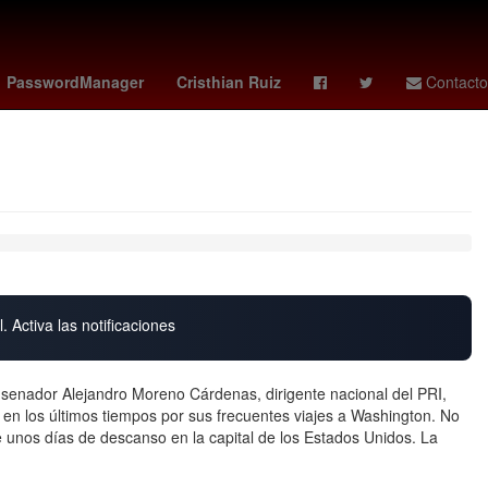
ltanes
Peculado
Producción
trevor etienne
PasswordManager
Cristhian Ruiz
Contacto
. Activa las notificaciones
l senador Alejandro Moreno Cárdenas, dirigente nacional del PRI,
 en los últimos tiempos por sus frecuentes viajes a Washington. No
unos días de descanso en la capital de los Estados Unidos. La