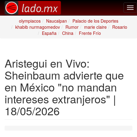
Tog
nav
olympiacos
Naucalpan
Palacio de los Deportes
khabib nurmagomedov
Rumor
marie claire
Rosario
España
China
Frente Frío
Aristegui en Vivo:
Sheinbaum advierte que
en México "no mandan
intereses extranjeros" |
18/05/2026