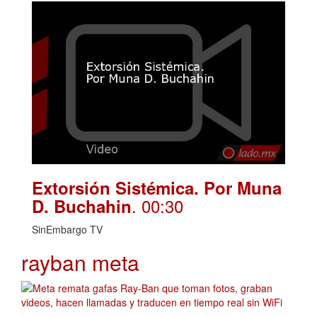
Extorsión Sistémica. Por Muna
. 00:30
D. Buchahin
SinEmbargo TV
rayban meta