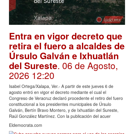
Entra en vigor decreto que
retira el fuero a alcaldes de
Úrsulo Galván e Ixhuatlán
del Sureste
. 06 de Agosto,
2026 12:20
Isabel Ortega/Xalapa, Ver.- A partir de este jueves 6 de
agosto entró en vigor el decreto mediante el cual el
Congreso de Veracruz declaró procedente el retiro del fuero
constitucional a los presidentes municipales de Úrsulo
Galván, Bertín Bravo Montero, y de Ixhuatlán del Sureste,
Raúl González Martínez. Con la publicación del acuer
Eldemocrata.com