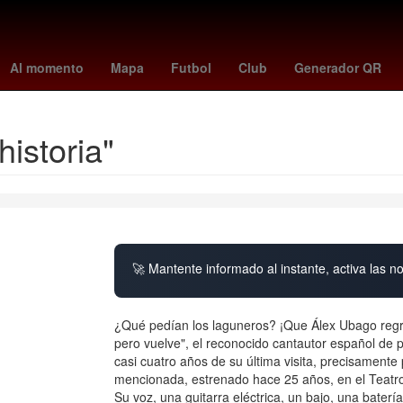
Puebla de Zaragoza
Dólar estadounidense
España
marvel rival
Al momento
Mapa
Futbol
Club
Generador QR
historia"
🚀 Mantente informado al instante, activa las n
¿Qué pedían los laguneros? ¡Que Álex Ubago regre
pero vuelve", el reconocido cantautor español de
casi cuatro años de su última visita, precisamen
mencionada, estrenado hace 25 años, en el Teatr
Su voz, una guitarra eléctrica, un bajo, una baterí