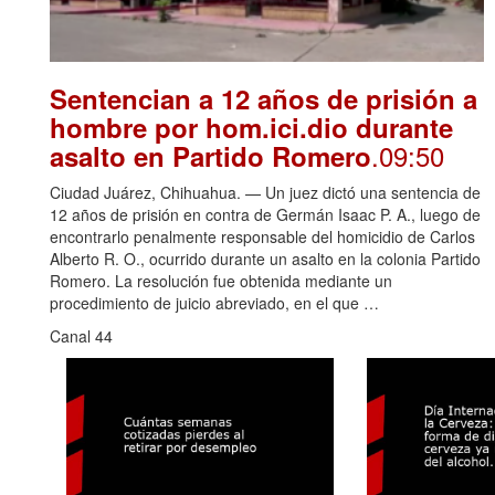
Sentencian a 12 años de prisión a
hombre por hom.ici.dio durante
.09:50
asalto en Partido Romero
Ciudad Juárez, Chihuahua. — Un juez dictó una sentencia de
12 años de prisión en contra de Germán Isaac P. A., luego de
encontrarlo penalmente responsable del homicidio de Carlos
Alberto R. O., ocurrido durante un asalto en la colonia Partido
Romero. La resolución fue obtenida mediante un
procedimiento de juicio abreviado, en el que …
Canal 44