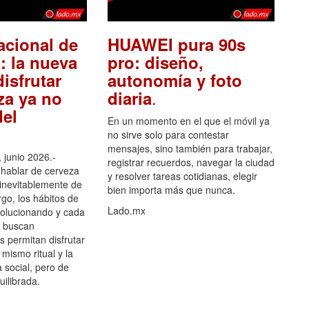
acional de
HUAWEI pura 90s
: la nueva
pro: diseño,
isfrutar
autonomía y foto
.
za ya no
diaria
el
En un momento en el que el móvil ya
no sirve solo para contestar
mensajes, sino también para trabajar,
 junio 2026.-
registrar recuerdos, navegar la ciudad
hablar de cerveza
y resolver tareas cotidianas, elegir
 inevitablemente de
bien importa más que nunca.
go, los hábitos de
Lado.mx
olucionando y cada
 buscan
es permitan disfrutar
 mismo ritual y la
 social, pero de
ilibrada.