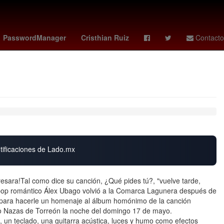
s
Ana Gabriel
alerta por precipitaciones
HBO
PasswordManager
Cristhian Ruiz
Contacto
otificaciones de Lado.mx
sara!Tal como dice su canción, ¿Qué pides tú?, "vuelve tarde,
 pop romántico Álex Ubago volvió a la Comarca Lagunera después de
te para hacerle un homenaje al álbum homónimo de la canción
o Nazas de Torreón la noche del domingo 17 de mayo.
a, un teclado, una guitarra acústica, luces y humo como efectos