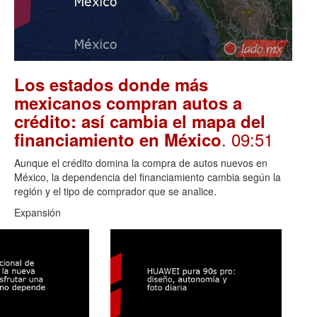
Los estados donde más
mexicanos compran autos a
crédito: así cambia el mapa del
. 09:51
financiamiento en México
Aunque el crédito domina la compra de autos nuevos en
México, la dependencia del financiamiento cambia según la
región y el tipo de comprador que se analice.
Expansión