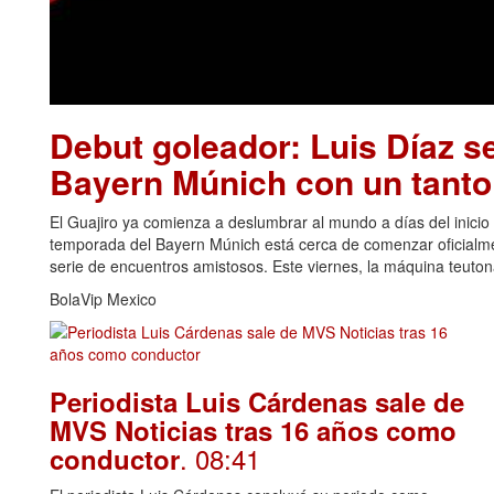
Debut goleador: Luis Díaz se
Bayern Múnich con un tanto 
El Guajiro ya comienza a deslumbrar al mundo a días del inicio
temporada del Bayern Múnich está cerca de comenzar oficialme
serie de encuentros amistosos. Este viernes, la máquina teutona
BolaVip Mexico
Periodista Luis Cárdenas sale de
MVS Noticias tras 16 años como
. 08:41
conductor