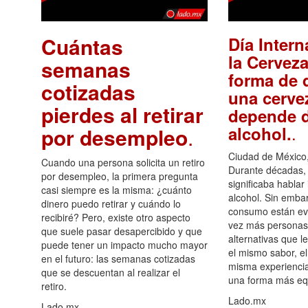
Cuántas
Día Intern
la Cerveza
semanas
forma de d
cotizadas
una cerve
pierdes al retirar
depende d
.
alcohol.
por desempleo
.
Ciudad de México,
Cuando una persona solicita un retiro
Durante décadas, 
por desempleo, la primera pregunta
significaba hablar
casi siempre es la misma: ¿cuánto
alcohol. Sin embar
dinero puedo retirar y cuándo lo
consumo están ev
recibiré? Pero, existe otro aspecto
vez más personas
que suele pasar desapercibido y que
alternativas que l
puede tener un impacto mucho mayor
el mismo sabor, el
en el futuro: las semanas cotizadas
misma experiencia
que se descuentan al realizar el
una forma más equ
retiro.
Lado.mx
Lado.mx