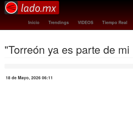
ahn sung-ki
Banorte
Club Deportivo Tapatío
Inicio
Trendings
VIDEOS
Tiempo Real
"Torreón ya es parte de mi 
18 de Mayo, 2026 06:11