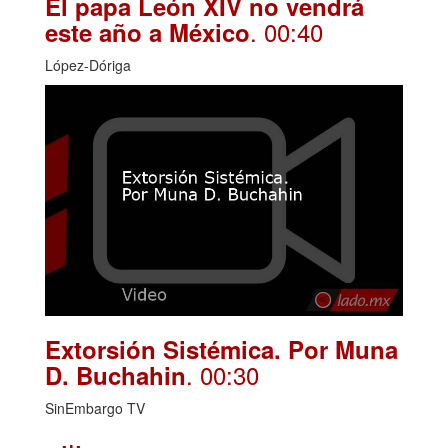
El papa León XIV no vendrá
. 00:40
este año a México
López-Dóriga
Extorsión Sistémica. Por Muna
. 00:30
D. Buchahin
SinEmbargo TV