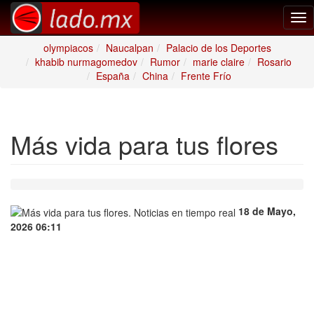
Tog
nav
olympiacos
Naucalpan
Palacio de los Deportes
khabib nurmagomedov
Rumor
marie claire
Rosario
España
China
Frente Frío
Más vida para tus flores
18 de Mayo,
2026 06:11