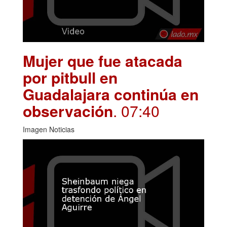
Mujer que fue atacada
por pitbull en
Guadalajara continúa en
observación
. 07:40
Imagen Noticias