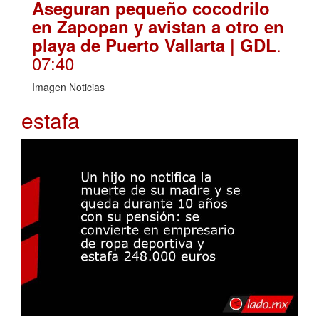
Aseguran pequeño cocodrilo
en Zapopan y avistan a otro en
.
playa de Puerto Vallarta | GDL
07:40
Imagen Noticias
estafa