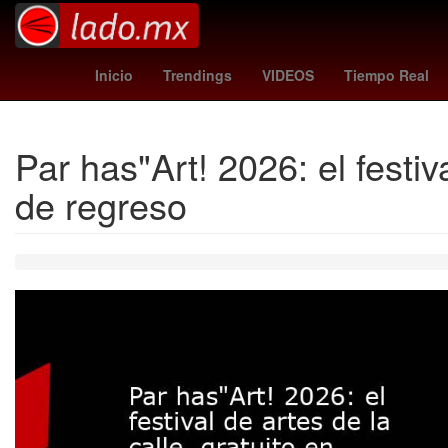
Ley Seca
27 de marzo
barco
Chin
Inicio
Trendings
VIDEOS
Tiempo Real
Par has"Art! 2026: el festiv
de regreso