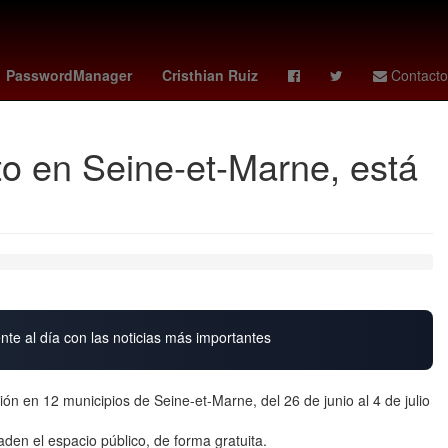
Germán Berterame
Rogelio Funes Mori
PasswordManager
Cristhian Ruiz
Contacto
uito en Seine-et-Marne, está
nte al día con las noticias más importantes
ción en 12 municipios de Seine-et-Marne, del 26 de junio al 4 de julio
nvaden el espacio público, de forma gratuita.