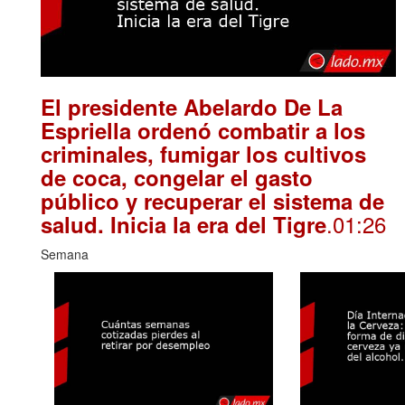
El presidente Abelardo De La
Espriella ordenó combatir a los
criminales, fumigar los cultivos
de coca, congelar el gasto
público y recuperar el sistema de
.01:26
salud. Inicia la era del Tigre
Semana