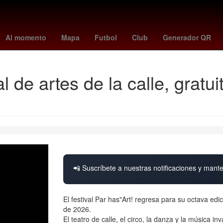
a
James Bond
España
Juan Pablo Medina
toluca vs santos
Al momento
Mapa
Futbol
Club
Generador QR
al de artes de la calle, grat
📲 Suscríbete a nuestras notificaciones y mante
El festival Par has"Art! regresa para su octava edi
de 2026.
El teatro de calle, el circo, la danza y la música i