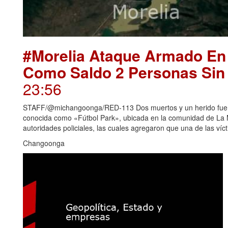
#Morelia Ataque Armado En
Como Saldo 2 Personas Sin 
23:56
STAFF/@michangoonga/RED-113 Dos muertos y un herido fue e
conocida como «Fútbol Park», ubicada en la comunidad de La M
autoridades policiales, las cuales agregaron que una de las vícti
Changoonga