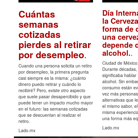
Cuántas
Día Intern
la Cerveza
semanas
forma de d
cotizadas
una cerve
pierdes al retirar
depende d
.
alcohol.
por desempleo
.
Ciudad de México,
Cuando una persona solicita un retiro
Durante décadas, 
por desempleo, la primera pregunta
significaba hablar
casi siempre es la misma: ¿cuánto
alcohol. Sin embar
dinero puedo retirar y cuándo lo
consumo están ev
recibiré? Pero, existe otro aspecto
vez más personas
que suele pasar desapercibido y que
alternativas que l
puede tener un impacto mucho mayor
el mismo sabor, el
en el futuro: las semanas cotizadas
misma experiencia
que se descuentan al realizar el
una forma más equ
retiro.
Lado.mx
Lado.mx