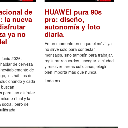
acional de
HUAWEI pura 90s
: la nueva
pro: diseño,
isfrutar
autonomía y foto
.
za ya no
diaria
el
En un momento en el que el móvil ya
no sirve solo para contestar
mensajes, sino también para trabajar,
 junio 2026.-
registrar recuerdos, navegar la ciudad
hablar de cerveza
y resolver tareas cotidianas, elegir
 inevitablemente de
bien importa más que nunca.
go, los hábitos de
Lado.mx
olucionando y cada
 buscan
es permitan disfrutar
 mismo ritual y la
 social, pero de
ilibrada.