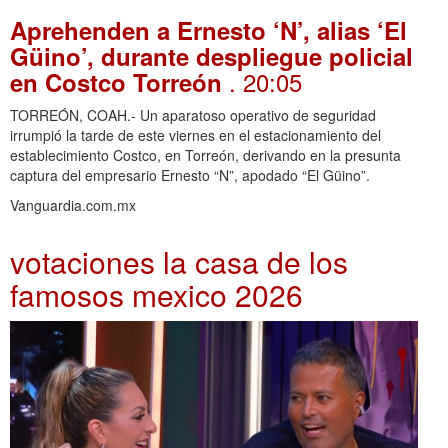
Aprehenden a Ernesto ‘N’, alias ‘El
Güino’, durante despliegue policial
. 20:05
en Costco Torreón
TORREÓN, COAH.- Un aparatoso operativo de seguridad
irrumpió la tarde de este viernes en el estacionamiento del
establecimiento Costco, en Torreón, derivando en la presunta
captura del empresario Ernesto “N”, apodado “El Güino”.
Vanguardia.com.mx
votaciones la casa de los
famosos mexico 2026