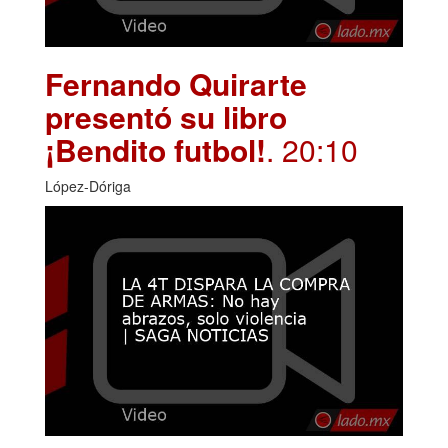
Fernando Quirarte
presentó su libro
¡Bendito futbol!
. 20:10
López-Dóriga