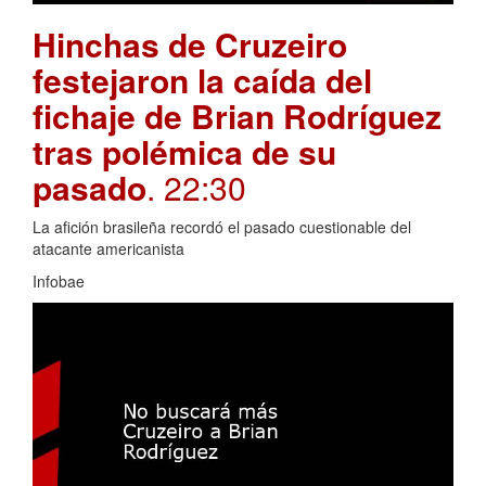
Hinchas de Cruzeiro
festejaron la caída del
fichaje de Brian Rodríguez
tras polémica de su
pasado
. 22:30
La afición brasileña recordó el pasado cuestionable del
atacante americanista
Infobae