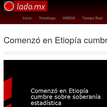
Brasil
Semana Santa
messi edad
Nueva 
Inicio
Trendings
VIDEOS
Tiempo Real
Comenzó en Etiopía cumbre