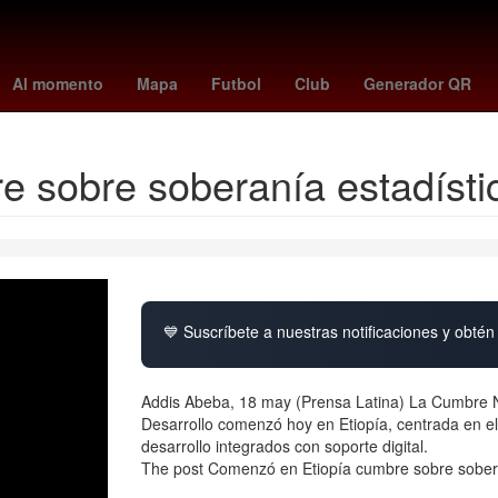
York
26 de marzo
meghan duquesa de sussex
Dólar estadouni
Al momento
Mapa
Futbol
Club
Generador QR
 sobre soberanía estadísti
💙 Suscríbete a nuestras notificaciones y obtén 
Addis Abeba, 18 may (Prensa Latina) La Cumbre Na
Desarrollo comenzó hoy en Etiopía, centrada en e
desarrollo integrados con soporte digital.
The post Comenzó en Etiopía cumbre sobre soberan