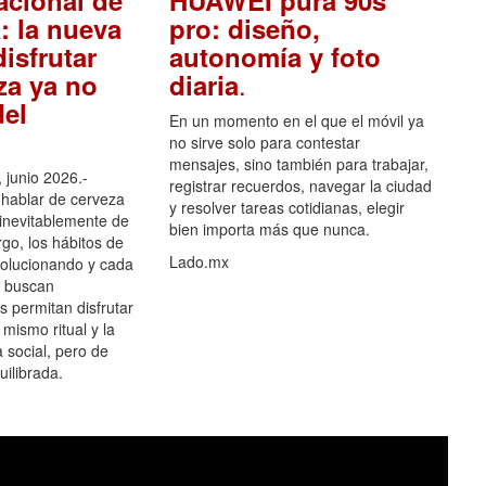
acional de
HUAWEI pura 90s
: la nueva
pro: diseño,
isfrutar
autonomía y foto
.
za ya no
diaria
el
En un momento en el que el móvil ya
no sirve solo para contestar
mensajes, sino también para trabajar,
 junio 2026.-
registrar recuerdos, navegar la ciudad
hablar de cerveza
y resolver tareas cotidianas, elegir
 inevitablemente de
bien importa más que nunca.
go, los hábitos de
Lado.mx
olucionando y cada
 buscan
es permitan disfrutar
 mismo ritual y la
 social, pero de
ilibrada.