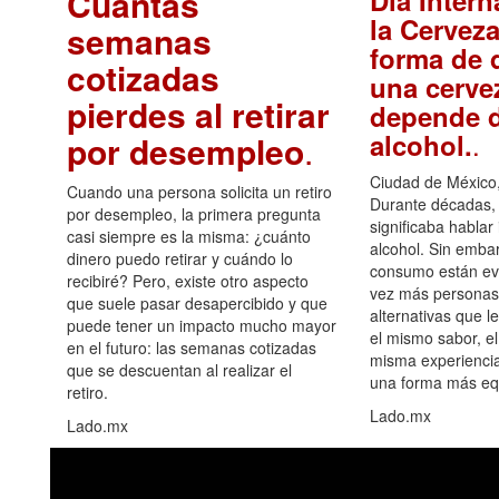
Cuántas
Día Intern
la Cerveza
semanas
forma de d
cotizadas
una cerve
pierdes al retirar
depende d
.
alcohol.
por desempleo
.
Ciudad de México,
Cuando una persona solicita un retiro
Durante décadas, 
por desempleo, la primera pregunta
significaba hablar
casi siempre es la misma: ¿cuánto
alcohol. Sin embar
dinero puedo retirar y cuándo lo
consumo están ev
recibiré? Pero, existe otro aspecto
vez más personas
que suele pasar desapercibido y que
alternativas que l
puede tener un impacto mucho mayor
el mismo sabor, el
en el futuro: las semanas cotizadas
misma experiencia
que se descuentan al realizar el
una forma más equ
retiro.
Lado.mx
Lado.mx