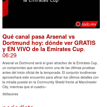
Qué canal pasa Arsenal vs
Dortmund hoy: dónde ver GRATIS
.
y EN VIVO de la Emirates Cup
06:29
Arsenal vs Dortmund será el gran atractivo de la Emirates Cup,
un compromiso que servirá como una de las últimas pruebas
antes del inicio oficial de la temporada. El conjunto londinense
aprovechará este encuentro para afinar los últimos detalles con
la mirada puesta en la Community Shield frente al Manchester
City, mientras que el cuadro ̷
365scores