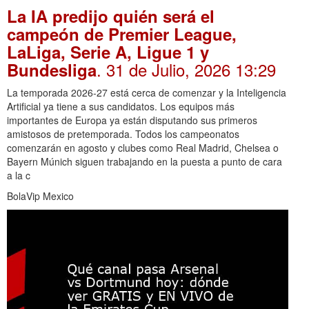
La IA predijo quién será el
campeón de Premier League,
LaLiga, Serie A, Ligue 1 y
. 31 de Julio, 2026 13:29
Bundesliga
La temporada 2026-27 está cerca de comenzar y la Inteligencia
Artificial ya tiene a sus candidatos. Los equipos más
importantes de Europa ya están disputando sus primeros
amistosos de pretemporada. Todos los campeonatos
comenzarán en agosto y clubes como Real Madrid, Chelsea o
Bayern Múnich siguen trabajando en la puesta a punto de cara
a la c
BolaVip Mexico