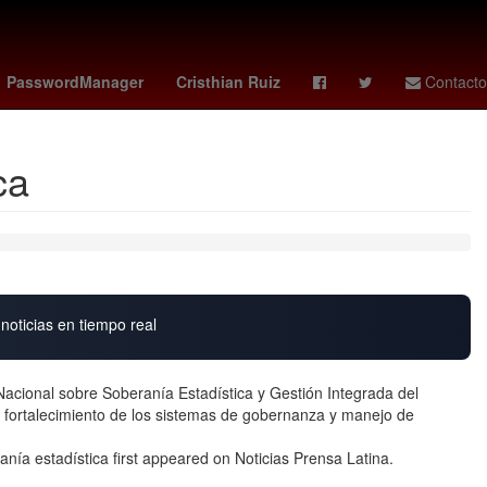
dense
Perú
Lilo y Stitch estreno
Star Wars
PasswordManager
Cristhian Ruiz
Contacto
ca
noticias en tiempo real
cional sobre Soberanía Estadística y Gestión Integrada del
l fortalecimiento de los sistemas de gobernanza y manejo de
ía estadística first appeared on Noticias Prensa Latina.