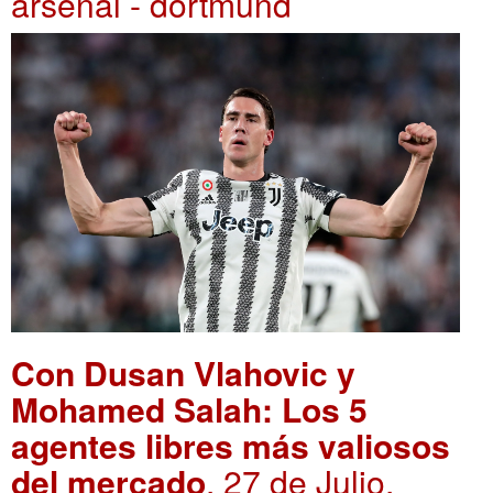
arsenal - dortmund
Con Dusan Vlahovic y
Mohamed Salah: Los 5
agentes libres más valiosos
del mercado
. 27 de Julio,