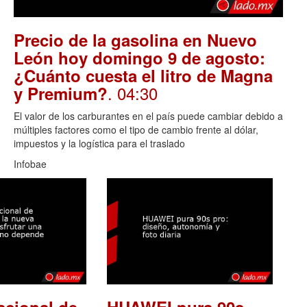
Precio de la gasolina en Nuevo
León hoy domingo 9 de agosto:
¿Cuánto cuesta el litro de Magna
. 04:30
y Premium?
El valor de los carburantes en el país puede cambiar debido a
múltiples factores como el tipo de cambio frente al dólar,
impuestos y la logística para el traslado
Infobae