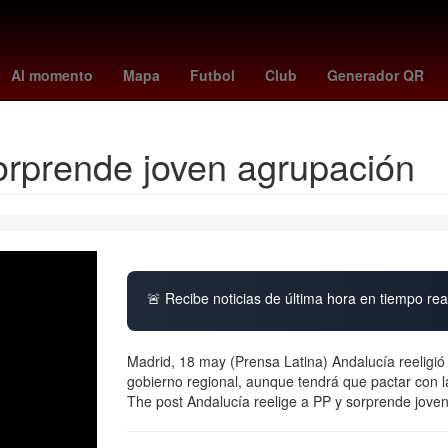
s
ley de amparo claudia sheinbaum
mariners vs dodgers
toluca 
Al momento
Mapa
Futbol
Club
Generador QR
orprende joven agrupación
🚨 Recibe noticias de última hora en tiempo real
Madrid, 18 may (Prensa Latina) Andalucía reeligi
gobierno regional, aunque tendrá que pactar con l
The post Andalucía reelige a PP y sorprende joven