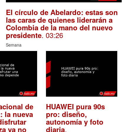
El círculo de Abelardo: estas son
las caras de quienes liderarán a
Colombia de la mano del nuevo
. 03:26
presidente
Semana
acional de
HUAWEI pura 90s
: la nueva
pro: diseño,
isfrutar
autonomía y foto
.
za ya no
diaria