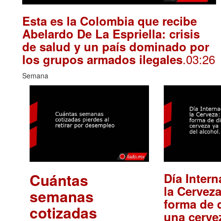
Esta es la Colombia que recibe
Abelardo De La Espriella: crisis
de salud y un país dominado por
.03:26
los grupos armados ilegales
Semana
Cuántas
Día Intern
la Cerveza
semanas
forma de d
cotizadas
una cerve