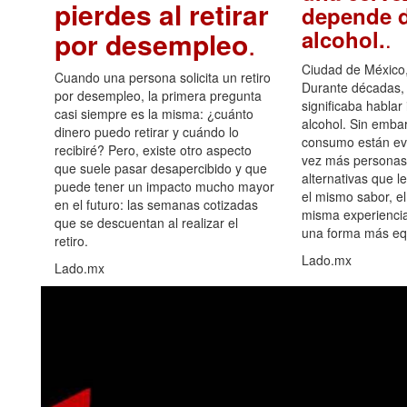
pierdes al retirar
depende d
.
alcohol.
por desempleo
.
Ciudad de México,
Cuando una persona solicita un retiro
Durante décadas, 
por desempleo, la primera pregunta
significaba hablar
casi siempre es la misma: ¿cuánto
alcohol. Sin embar
dinero puedo retirar y cuándo lo
consumo están ev
recibiré? Pero, existe otro aspecto
vez más personas
que suele pasar desapercibido y que
alternativas que l
puede tener un impacto mucho mayor
el mismo sabor, el
en el futuro: las semanas cotizadas
misma experiencia
que se descuentan al realizar el
una forma más equ
retiro.
Lado.mx
Lado.mx