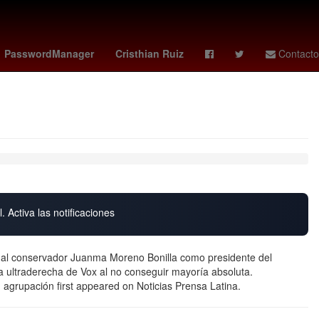
vs santos
Germán Berterame
Rogelio Funes Mori
mexico vs
PasswordManager
Cristhian Ruiz
Contacto
. Activa las notificaciones
ó al conservador Juanma Moreno Bonilla como presidente del
a ultraderecha de Vox al no conseguir mayoría absoluta.
 agrupación first appeared on Noticias Prensa Latina.