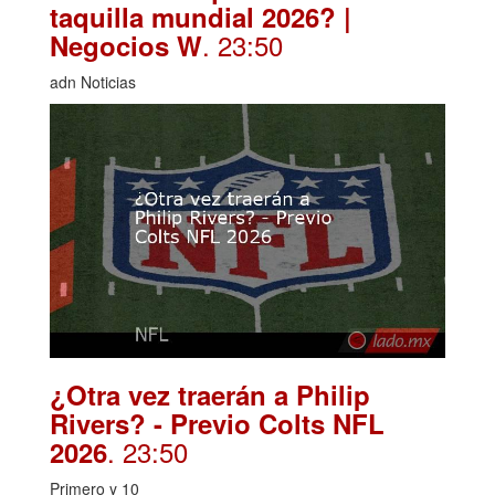
taquilla mundial 2026? |
. 23:50
Negocios W
adn Noticias
¿Otra vez traerán a Philip
Rivers? - Previo Colts NFL
. 23:50
2026
Primero y 10