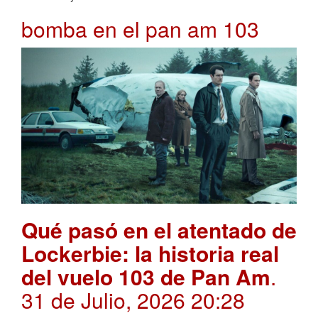
bomba en el pan am 103
Qué pasó en el atentado de
Lockerbie: la historia real
del vuelo 103 de Pan Am
.
31 de Julio, 2026 20:28