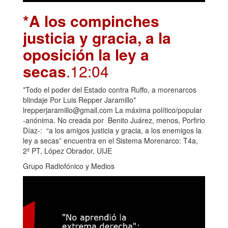
*A los compinches
justicia y gracia, a la
oposición la ley a
secas
.12:04
*Todo el poder del Estado contra Ruffo, a morenarcos
blindaje Por Luis Repper Jaramillo*
lrepperjaramillo@gmail.com La máxima político/popular
-anónima. No creada por Benito Juárez, menos, Porfirio
Díaz-: “a los amigos justicia y gracia, a los enemigos la
ley a secas” encuentra en el Sistema Morenarco: T4a,
2º PT, López Obrador, UIJE
Grupo Radiofónico y Medios