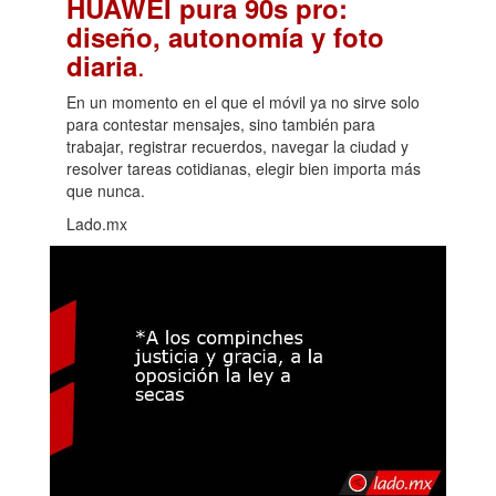
HUAWEI pura 90s pro:
diseño, autonomía y foto
.
diaria
En un momento en el que el móvil ya no sirve solo
para contestar mensajes, sino también para
trabajar, registrar recuerdos, navegar la ciudad y
resolver tareas cotidianas, elegir bien importa más
que nunca.
Lado.mx