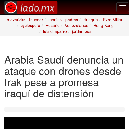
Tog
nav
mavericks - thunder
marlins - padres
Hungría
Ezra Miller
cyclospora
Rosario
Venezolanos
Hong Kong
luis chaparro
jordan bos
Arabia Saudí denuncia un
ataque con drones desde
Irak pese a promesa
iraquí de distensión