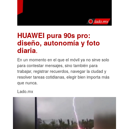
HUAWEI pura 90s pro:
diseño, autonomía y foto
.
diaria
En un momento en el que el móvil ya no sirve solo
para contestar mensajes, sino también para
trabajar, registrar recuerdos, navegar la ciudad y
resolver tareas cotidianas, elegir bien importa más
que nunca.
Lado.mx