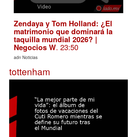
Zendaya y Tom Holland: ¿El
matrimonio que dominará la
taquilla mundial 2026? |
. 23:50
Negocios W
adn Noticias
tottenham