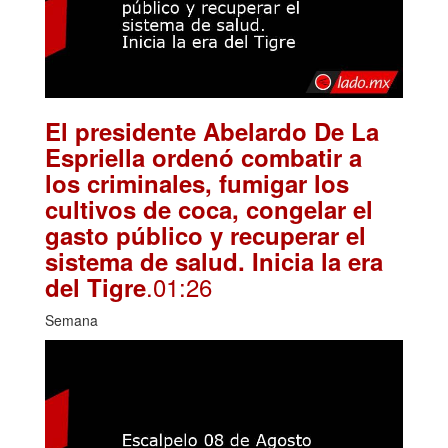
El presidente Abelardo De La
Espriella ordenó combatir a
los criminales, fumigar los
cultivos de coca, congelar el
gasto público y recuperar el
sistema de salud. Inicia la era
.01:26
del Tigre
Semana