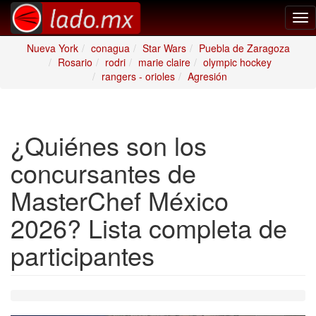
Tog
nav
Nueva York
conagua
Star Wars
Puebla de Zaragoza
Rosario
rodri
marie claire
olympic hockey
rangers - orioles
Agresión
¿Quiénes son los
concursantes de
MasterChef México
2026? Lista completa de
participantes