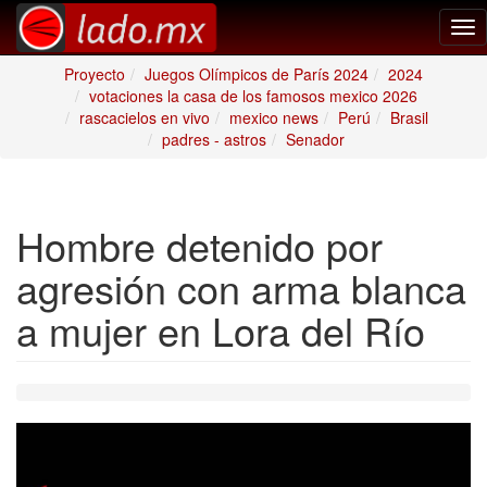
Tog
nav
Proyecto
Juegos Olímpicos de París 2024
2024
votaciones la casa de los famosos mexico 2026
rascacielos en vivo
mexico news
Perú
Brasil
padres - astros
Senador
Hombre detenido por
agresión con arma blanca
a mujer en Lora del Río