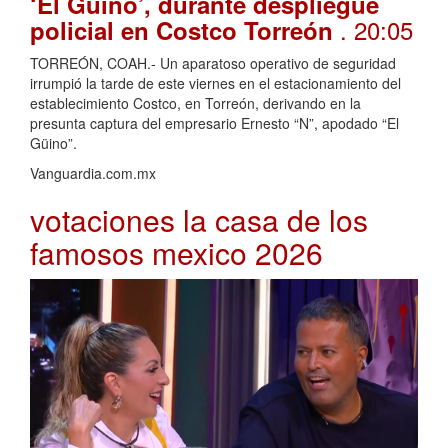
‘El Güino’, durante despliegue
. 20:05
policial en Costco Torreón
TORREÓN, COAH.- Un aparatoso operativo de seguridad
irrumpió la tarde de este viernes en el estacionamiento del
establecimiento Costco, en Torreón, derivando en la
presunta captura del empresario Ernesto “N”, apodado “El
Güino”.
Vanguardia.com.mx
votaciones la casa de los
famosos mexico 2026