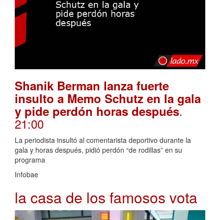
Shanik Berman lanza fuerte
insulto a Memo Schutz en la gala
.
y pide perdón horas después
21:00
La periodista insultó al comentarista deportivo durante la
gala y horas después, pidió perdón “de rodillas” en su
programa
Infobae
la casa de los famosos vota