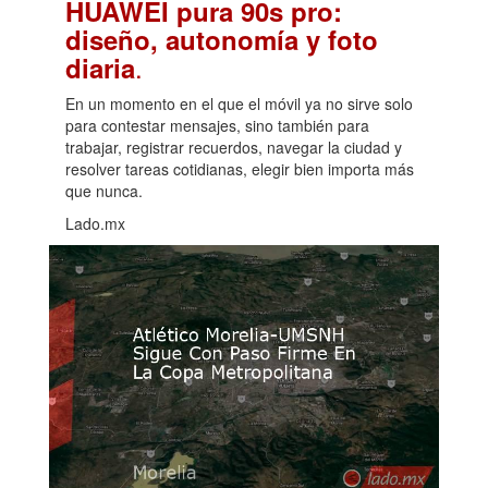
HUAWEI pura 90s pro:
diseño, autonomía y foto
.
diaria
En un momento en el que el móvil ya no sirve solo
para contestar mensajes, sino también para
trabajar, registrar recuerdos, navegar la ciudad y
resolver tareas cotidianas, elegir bien importa más
que nunca.
Lado.mx