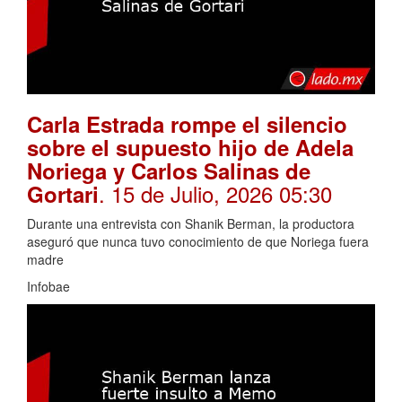
Carla Estrada rompe el silencio
sobre el supuesto hijo de Adela
Noriega y Carlos Salinas de
. 15 de Julio, 2026 05:30
Gortari
Durante una entrevista con Shanik Berman, la productora
aseguró que nunca tuvo conocimiento de que Noriega fuera
madre
Infobae