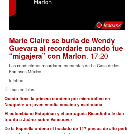
Marie Claire se burla de Wendy
Guevara al recordarle cuando fue
. 17:20
“migajera” con Marlon
Las conductoras recordaron momentos de La Casa de los
Famosos México
Infobae
Últimas noticias
Quedó firme la primera condena por microtráfico en
Neuquén: un joven vendía cocaína y marihuana
El colombiano Estupiñán y el portugués Ricardinho le dan
triunfo a Juárez sobre Vancouver
De la Espriella ordena el traslado de 117 presos de alto perfil