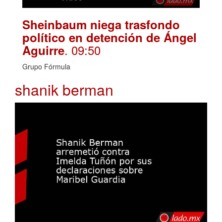
Sheinbaum niega trasfondo
político en detención de Ángel
. 09:50
Aguirre
Grupo Fórmula
shanik berman