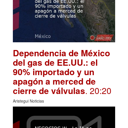
Dependencia de México
del gas de EE.UU.: el
90% importado y un
apagón a merced de
cierre de válvulas
. 20:20
Aristegui Noticias