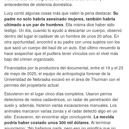
antecedentes de violencia doméstica.
Lucy contó algunas cosas más que valen la pena destacar.
Su
padre no solo habría asesinado mujeres, también habría
ultimado a un par de hombres
. Ella misma dice haber sido
testigo. Un día, cuando lo ayudó a descartar un cuerpo, observó
dentro del lugar el cadáver de un hombre de unos 20 años. En
otra oportunidad, encontró a su padre con unos sujetos con los
que sacó un cuerpo del baúl de un auto. Ese último recuerdo la
hace sospechar que él pudiera tener vínculos con el nivel más
bajo del crimen organizado.
Financiados por la productora del documental, entre el 19 y el 23
de mayo de 2025, el equipo de antropología forense de la
Universidad de Nebraska excavó en el área de Thurman con el
permiso del propietario actual.
Estuvieron en el lugar cinco días completos. Usaron perros
detectores de restos cadavéricos, un radar de penetración del
suelo y, además, hicieron varias excavaciones manuales. Los
animales marcaron varias zonas y el radar detectó algo en un
sitio. Excavaron, sin encontrar algo concluyente.
La movida
podría haber costado unos 300 mil dólares
. Al terminar
anunciaron:
“No hallamos nada, pero eso no significa que no