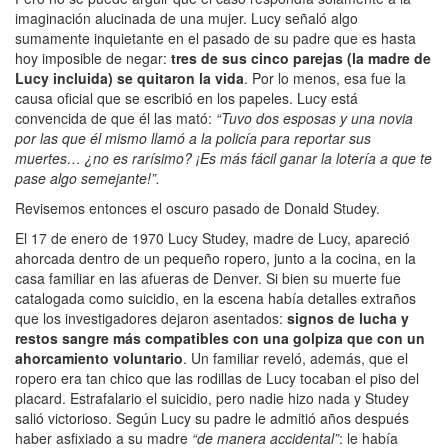
imaginación alucinada de una mujer. Lucy señaló algo
sumamente inquietante en el pasado de su padre que es hasta
hoy imposible de negar:
tres de sus cinco parejas (la madre de
Lucy incluida) se quitaron la vida
. Por lo menos, esa fue la
causa oficial que se escribió en los papeles. Lucy está
convencida de que él las mató:
“Tuvo dos esposas y una novia
por las que él mismo llamó a la policía para reportar sus
muertes… ¿no es rarísimo? ¡Es más fácil ganar la lotería a que te
pase algo semejante!”.
Revisemos entonces el oscuro pasado de Donald Studey.
El 17 de enero de 1970 Lucy Studey, madre de Lucy, apareció
ahorcada dentro de un pequeño ropero, junto a la cocina, en la
casa familiar en las afueras de Denver. Si bien su muerte fue
catalogada como suicidio, en la escena había detalles extraños
que los investigadores dejaron asentados:
signos de lucha y
restos sangre más compatibles con una golpiza que con un
ahorcamiento voluntario
. Un familiar reveló, además, que el
ropero era tan chico que las rodillas de Lucy tocaban el piso del
placard. Estrafalario el suicidio, pero nadie hizo nada y Studey
salió victorioso. Según Lucy su padre le admitió años después
haber asfixiado a su madre
“de manera accidental”
: le había