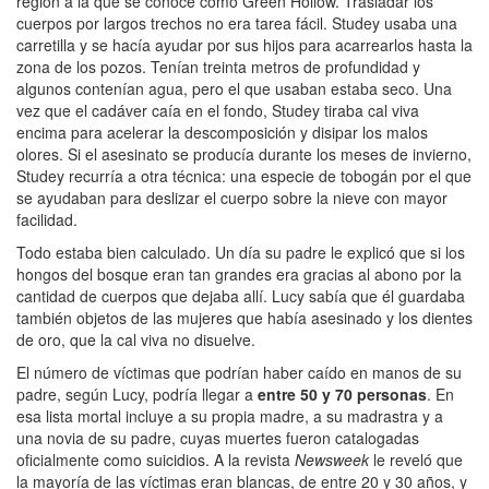
región a la que se conoce como Green Hollow. Trasladar los
cuerpos por largos trechos no era tarea fácil. Studey usaba una
carretilla y se hacía ayudar por sus hijos para acarrearlos hasta la
zona de los pozos. Tenían treinta metros de profundidad y
algunos contenían agua, pero el que usaban estaba seco. Una
vez que el cadáver caía en el fondo, Studey tiraba cal viva
encima para acelerar la descomposición y disipar los malos
olores. Si el asesinato se producía durante los meses de invierno,
Studey recurría a otra técnica: una especie de tobogán por el que
se ayudaban para deslizar el cuerpo sobre la nieve con mayor
facilidad.
Todo estaba bien calculado. Un día su padre le explicó que si los
hongos del bosque eran tan grandes era gracias al abono por la
cantidad de cuerpos que dejaba allí. Lucy sabía que él guardaba
también objetos de las mujeres que había asesinado y los dientes
de oro, que la cal viva no disuelve.
El número de víctimas que podrían haber caído en manos de su
padre, según Lucy, podría llegar a
entre 50 y 70 personas
. En
esa lista mortal incluye a su propia madre, a su madrastra y a
una novia de su padre, cuyas muertes fueron catalogadas
oficialmente como suicidios. A la revista
Newsweek
le reveló que
la mayoría de las víctimas eran blancas, de entre 20 y 30 años, y