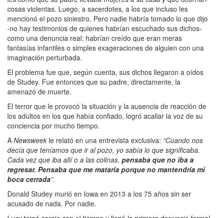
cosas violentas. Luego, a sacerdotes, a los que incluso les
mencionó el pozo siniestro. Pero nadie habría tomado lo que dijo
-no hay testimonios de quienes habrían escuchado sus dichos-
como una denuncia real: habrían creído que eran meras
fantasías infantiles o simples exageraciones de alguien con una
imaginación perturbada.
El problema fue que, según cuenta, sus dichos llegaron a oídos
de Studey. Fue entonces que su padre, directamente, la
amenazó de muerte.
El terror que le provocó la situación y la ausencia de reacción de
los adultos en los que había confiado, logró acallar la voz de su
conciencia por mucho tiempo.
A
Newsweek
le relató en una entrevista exclusiva:
“Cuando nos
decía que teníamos que ir al pozo, yo sabía lo que significaba.
Cada vez que iba allí o a las colinas,
pensaba que no iba a
regresar. Pensaba que me mataría porque no mantendría mi
boca cerrada
”.
Donald Studey murió en Iowa en 2013 a los 75 años sin ser
acusado de nada. Por nadie.
Lucy tomó coraje con el tiempo y llegó la primera denuncia formal