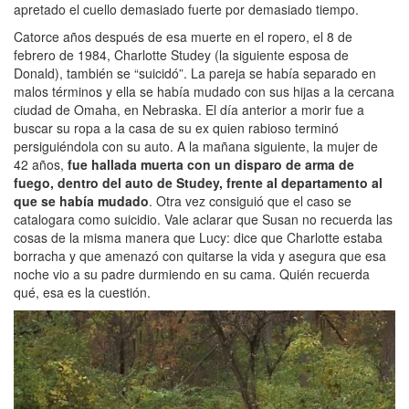
apretado el cuello demasiado fuerte por demasiado tiempo.
Catorce años después de esa muerte en el ropero, el 8 de
febrero de 1984, Charlotte Studey (la siguiente esposa de
Donald), también se “suicidó”. La pareja se había separado en
malos términos y ella se había mudado con sus hijas a la cercana
ciudad de Omaha, en Nebraska. El día anterior a morir fue a
buscar su ropa a la casa de su ex quien rabioso terminó
persiguiéndola con su auto. A la mañana siguiente, la mujer de
42 años,
fue hallada muerta con un disparo de arma de
fuego, dentro del auto de Studey, frente al departamento al
que se había mudado
. Otra vez consiguió que el caso se
catalogara como suicidio. Vale aclarar que Susan no recuerda las
cosas de la misma manera que Lucy: dice que Charlotte estaba
borracha y que amenazó con quitarse la vida y asegura que esa
noche vio a su padre durmiendo en su cama. Quién recuerda
qué, esa es la cuestión.