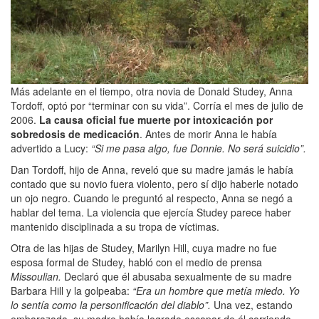
Más adelante en el tiempo, otra novia de Donald Studey, Anna
Tordoff, optó por “terminar con su vida”. Corría el mes de julio de
2006.
La causa oficial fue muerte por intoxicación por
sobredosis de medicación
. Antes de morir Anna le había
advertido a Lucy:
“Si me pasa algo, fue Donnie. No será suicidio”.
Dan Tordoff, hijo de Anna, reveló que su madre jamás le había
contado que su novio fuera violento, pero sí dijo haberle notado
un ojo negro. Cuando le preguntó al respecto, Anna se negó a
hablar del tema. La violencia que ejercía Studey parece haber
mantenido disciplinada a su tropa de víctimas.
Otra de las hijas de Studey, Marilyn Hill, cuya madre no fue
esposa formal de Studey, habló con el medio de prensa
Missoulian.
Declaró que él abusaba sexualmente de su madre
Barbara Hill y la golpeaba:
“Era un hombre que metía miedo. Yo
lo sentía como la personificación del diablo”.
Una vez, estando
embarazada, su madre había logrado escapar de él corriendo