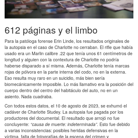
612 páginas y el limbo
Para la patóloga forense Erin Linde, los resultados originales de
la autopsia en el caso de Charlotte no cerraban. El rifle que había
usado era un Marlin calibre .22 que tenía unos 61 centímetros de
longitud y alguien con la contextura de Charlotte no podría
haberse disparado a sí misma. Además, Charlotte tenía marcas
rojas de pólvora en la parte interna del codo, no en la externa.
Eso resulta muy raro en un suicidio, más bien sería
biomecánicamente imposible. Lo más llamativo era la posición del
cuerpo dentro del centro del habitáculo del auto, no en un
asiento. Nada cuadraba.
Con todos estos datos, el 10 de agosto de 2023, se exhumó el
cadáver de Charlotte Studey. La autopsia fue pagada por los
productores del documental. El resultado que arrojó no fue
concluyente:
“causa de muerte: indeterminada”.
Esto fue debido
a varias inconsistencias: posibles heridas defensivas en la
víctima, falta de fotografías de la escena del crimen y