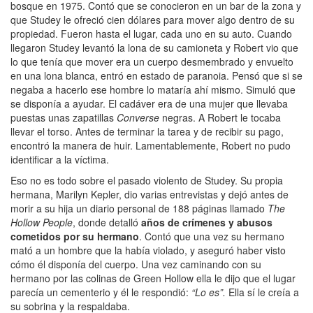
bosque en 1975. Contó que se conocieron en un bar de la zona y
que Studey le ofreció cien dólares para mover algo dentro de su
propiedad. Fueron hasta el lugar, cada uno en su auto. Cuando
llegaron Studey levantó la lona de su camioneta y Robert vio que
lo que tenía que mover era un cuerpo desmembrado y envuelto
en una lona blanca, entró en estado de paranoia. Pensó que si se
negaba a hacerlo ese hombre lo mataría ahí mismo. Simuló que
se disponía a ayudar. El cadáver era de una mujer que llevaba
puestas unas zapatillas
Converse
negras. A Robert le tocaba
llevar el torso. Antes de terminar la tarea y de recibir su pago,
encontró la manera de huir. Lamentablemente, Robert no pudo
identificar a la víctima.
Eso no es todo sobre el pasado violento de Studey. Su propia
hermana, Marilyn Kepler, dio varias entrevistas y dejó antes de
morir a su hija un diario personal de 188 páginas llamado
The
Hollow People
, donde detalló
años de crímenes y abusos
cometidos por su hermano
. Contó que una vez su hermano
mató a un hombre que la había violado, y aseguró haber visto
cómo él disponía del cuerpo. Una vez caminando con su
hermano por las colinas de Green Hollow ella le dijo que el lugar
parecía un cementerio y él le respondió:
“Lo es”.
Ella sí le creía a
su sobrina y la respaldaba.