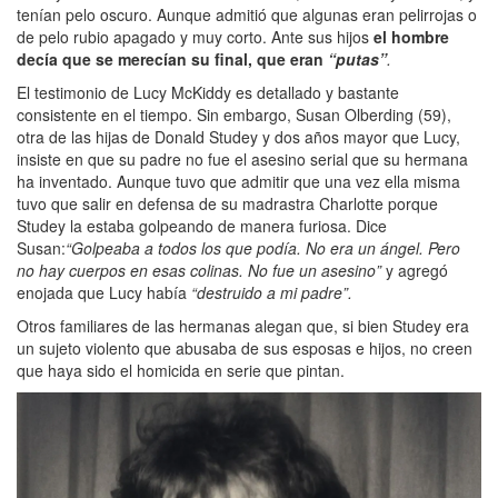
tenían pelo oscuro. Aunque admitió que algunas eran pelirrojas o
de pelo rubio apagado y muy corto. Ante sus hijos
el hombre
decía que se merecían su final, que eran
“putas”
.
El testimonio de Lucy McKiddy es detallado y bastante
consistente en el tiempo. Sin embargo, Susan Olberding (59),
otra de las hijas de Donald Studey y dos años mayor que Lucy,
insiste en que su padre no fue el asesino serial que su hermana
ha inventado. Aunque tuvo que admitir que una vez ella misma
tuvo que salir en defensa de su madrastra Charlotte porque
Studey la estaba golpeando de manera furiosa. Dice
Susan:
“Golpeaba a todos los que podía. No era un ángel. Pero
no hay cuerpos en esas colinas. No fue un asesino”
y agregó
enojada que Lucy había
“destruido a mi padre”.
Otros familiares de las hermanas alegan que, si bien Studey era
un sujeto violento que abusaba de sus esposas e hijos, no creen
que haya sido el homicida en serie que pintan.