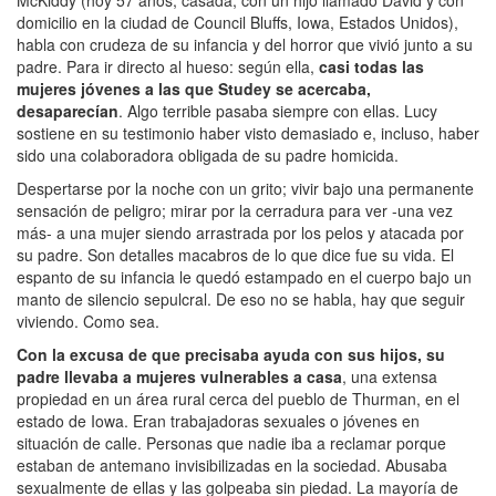
McKiddy (hoy 57 años, casada, con un hijo llamado David y con
domicilio en la ciudad de Council Bluffs, Iowa, Estados Unidos),
habla con crudeza de su infancia y del horror que vivió junto a su
padre. Para ir directo al hueso: según ella,
casi todas las
mujeres jóvenes a las que Studey se acercaba,
desaparecían
. Algo terrible pasaba siempre con ellas. Lucy
sostiene en su testimonio haber visto demasiado e, incluso, haber
sido una colaboradora obligada de su padre homicida.
Despertarse por la noche con un grito; vivir bajo una permanente
sensación de peligro; mirar por la cerradura para ver -una vez
más- a una mujer siendo arrastrada por los pelos y atacada por
su padre. Son detalles macabros de lo que dice fue su vida. El
espanto de su infancia le quedó estampado en el cuerpo bajo un
manto de silencio sepulcral. De eso no se habla, hay que seguir
viviendo. Como sea.
Con la excusa de que precisaba ayuda con sus hijos, su
padre llevaba a mujeres vulnerables a casa
, una extensa
propiedad en un área rural cerca del pueblo de Thurman, en el
estado de Iowa. Eran trabajadoras sexuales o jóvenes en
situación de calle. Personas que nadie iba a reclamar porque
estaban de antemano invisibilizadas en la sociedad. Abusaba
sexualmente de ellas y las golpeaba sin piedad. La mayoría de