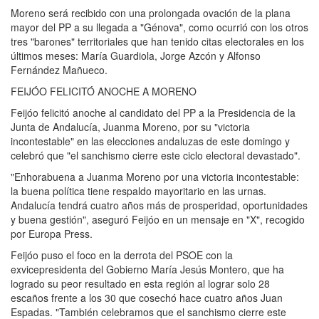
Moreno será recibido con una prolongada ovación de la plana
mayor del PP a su llegada a "Génova", como ocurrió con los otros
tres "barones" territoriales que han tenido citas electorales en los
últimos meses: María Guardiola, Jorge Azcón y Alfonso
Fernández Mañueco.
FEIJÓO FELICITÓ ANOCHE A MORENO
Feijóo felicitó anoche al candidato del PP a la Presidencia de la
Junta de Andalucía, Juanma Moreno, por su "victoria
incontestable" en las elecciones andaluzas de este domingo y
celebró que "el sanchismo cierre este ciclo electoral devastado".
"Enhorabuena a Juanma Moreno por una victoria incontestable:
la buena política tiene respaldo mayoritario en las urnas.
Andalucía tendrá cuatro años más de prosperidad, oportunidades
y buena gestión", aseguró Feijóo en un mensaje en "X", recogido
por Europa Press.
Feijóo puso el foco en la derrota del PSOE con la
exvicepresidenta del Gobierno María Jesús Montero, que ha
logrado su peor resultado en esta región al lograr solo 28
escaños frente a los 30 que cosechó hace cuatro años Juan
Espadas. "También celebramos que el sanchismo cierre este