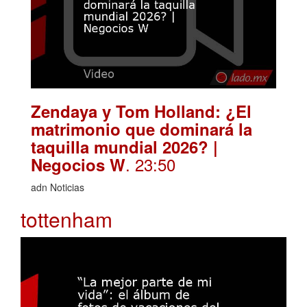
Zendaya y Tom Holland: ¿El
matrimonio que dominará la
taquilla mundial 2026? |
. 23:50
Negocios W
adn Noticias
tottenham