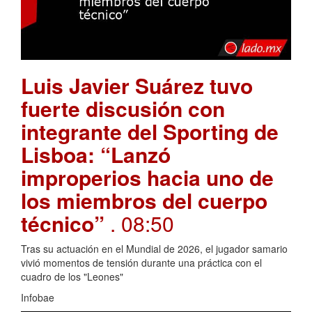
Luis Javier Suárez tuvo
fuerte discusión con
integrante del Sporting de
Lisboa: “Lanzó
improperios hacia uno de
los miembros del cuerpo
técnico”
. 08:50
Tras su actuación en el Mundial de 2026, el jugador samario
vivió momentos de tensión durante una práctica con el
cuadro de los "Leones"
Infobae