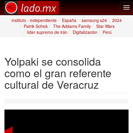
Tog
nav
instituto - independiente
España
samsung s24
2024
Patrik Schick
The Addams Family
Star Wars
líder supremo de irán
Digitalización
Perú
Yolpaki se consolida
como el gran referente
cultural de Veracruz