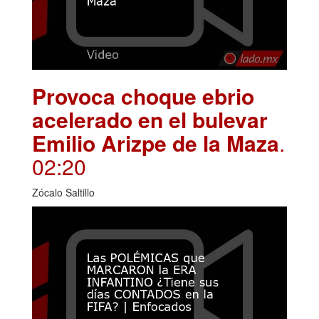
Provoca choque ebrio
acelerado en el bulevar
Emilio Arizpe de la Maza
.
02:20
Zócalo Saltillo