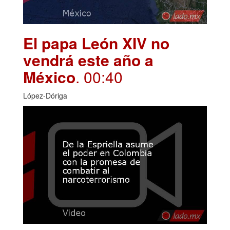
El papa León XIV no
vendrá este año a
México
. 00:40
López-Dóriga