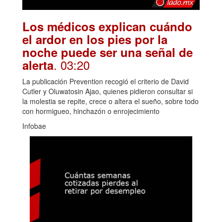
Los médicos explican cuándo
el ardor en los pies por la
noche puede ser una señal de
. 03:20
alerta
La publicación Prevention recogió el criterio de David
Cutler y Oluwatosin Ajao, quienes pidieron consultar si
la molestia se repite, crece o altera el sueño, sobre todo
con hormigueo, hinchazón o enrojecimiento
Infobae