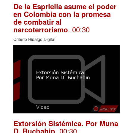
De la Espriella asume el poder
en Colombia con la promesa
de combatir al
. 00:30
narcoterrorismo
Criterio Hidalgo Digital
Extorsión Sistémica. Por Muna
. 00:30
D. Buchahin