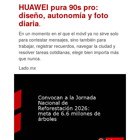
HUAWEI pura 90s pro:
diseño, autonomía y foto
.
diaria
En un momento en el que el móvil ya no sirve solo
para contestar mensajes, sino también para
trabajar, registrar recuerdos, navegar la ciudad y
resolver tareas cotidianas, elegir bien importa más
que nunca.
Lado.mx