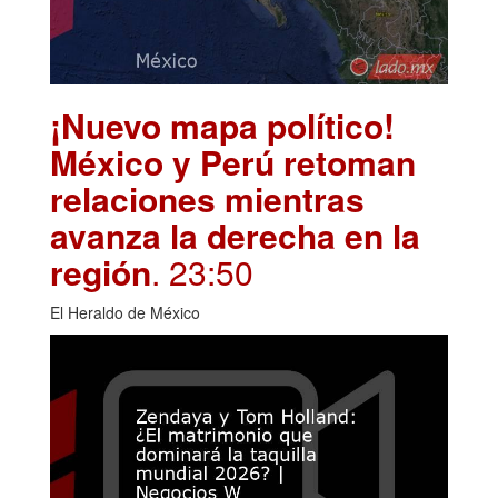
¡Nuevo mapa político!
México y Perú retoman
relaciones mientras
avanza la derecha en la
región
. 23:50
El Heraldo de México