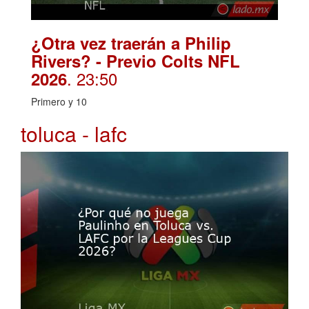
¿Otra vez traerán a Philip
Rivers? - Previo Colts NFL
. 23:50
2026
Primero y 10
toluca - lafc