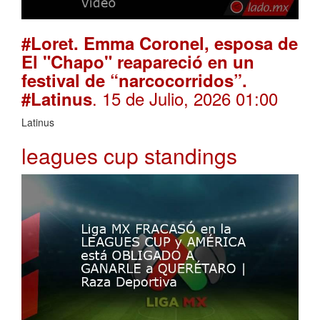
#Loret. Emma Coronel, esposa de
El "Chapo" reapareció en un
festival de “narcocorridos”.
. 15 de Julio, 2026 01:00
#Latinus
Latinus
leagues cup standings