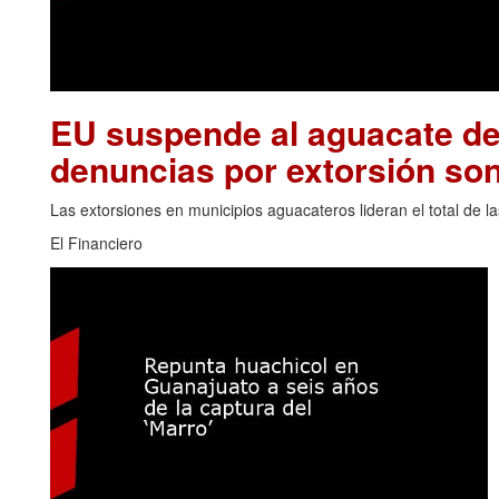
EU suspende al aguacate de
denuncias por extorsión son
Las extorsiones en municipios aguacateros lideran el total de 
El Financiero