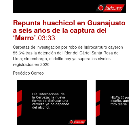
Repunta huachicol en Guanajuato
a seis años de la captura del
.03:33
‘Marro’
Carpetas de investigación por robo de hidrocarburo cayeron
55.6% tras la detención del líder del Cártel Santa Rosa de
Lima; sin embargo, el delito hoy ya supera los niveles
registrados en 2020
Periódico Correo