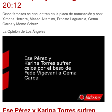
20:12
Cinco famosos se encuentran en la placa de nominación y son:
Ximena Herrera, Masad Altamimi, Ernesto Laguardia, Gema
Garoa y Memo Schutz
La Opinión de Los Ángeles
Ese Pérez y Karina Torres sufren