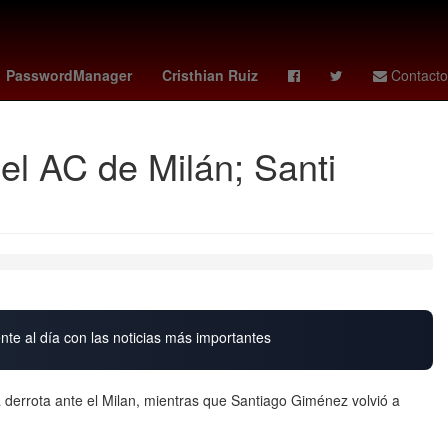
enstein
memes grito de independencia
clima en hermosillo
PasswordManager
Cristhian Ruiz
Contacto
l AC de Milán; Santi
nte al día con las noticias más importantes
a derrota ante el Milan, mientras que Santiago Giménez volvió a