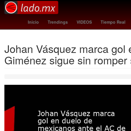
Santa Catarina
alito moreno
Marisol González
Banda El
Inicio
Trendings
VIDEOS
Tiempo Real
Johan Vásquez marca gol e
Giménez sigue sin romper 