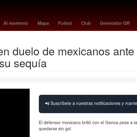
 Recodo
Fuegos artificiales
Argentina
jesús maría tarriba
frank
Al momento
Mapa
Futbol
Club
Generador QR
n duelo de mexicanos ante e
su sequía
📲 Suscríbete a nuestras notificaciones y mante
El defensor mexicano brilló con el Genoa pese a l
quedarse sin gol