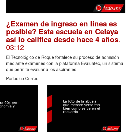
¿Examen de ingreso en línea es
posible? Esta escuela en Celaya
.
así lo califica desde hace 4 años
03:12
El Tecnológico de Roque fortalece su proceso de admisión
mediante exámenes con la plataforma Evaluatec, un sistema
que permite evaluar a los aspirantes
Periódico Correo