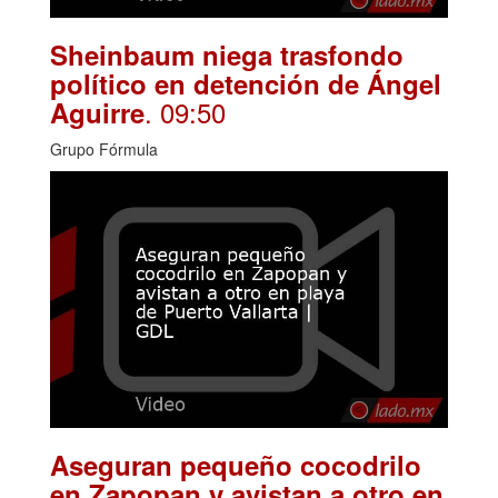
Sheinbaum niega trasfondo
político en detención de Ángel
. 09:50
Aguirre
Grupo Fórmula
Aseguran pequeño cocodrilo
en Zapopan y avistan a otro en