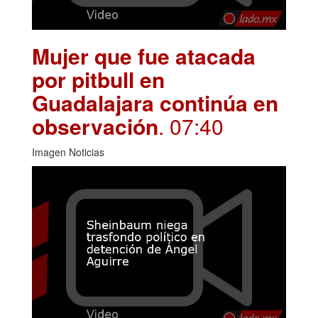
Mujer que fue atacada
por pitbull en
Guadalajara continúa en
observación
. 07:40
Imagen Noticias