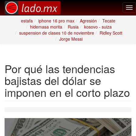
Tog
nav
estafa
iphone 16 pro max
Agresión
Tecate
hidemasa morita
Rusia
kosovo - suiza
suspension de clases 10 de noviembre
Ridley Scott
Jorge Messi
Por qué las tendencias
bajistas del dólar se
imponen en el corto plazo