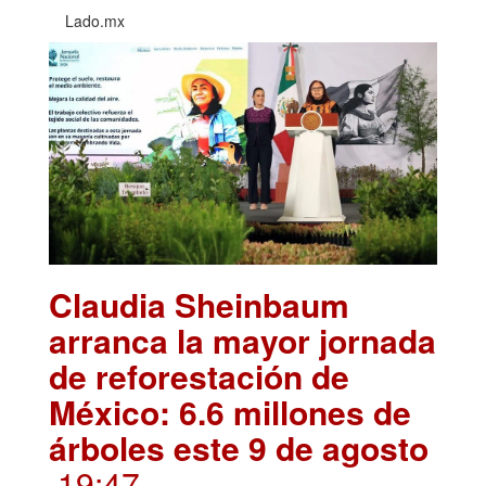
Lado.mx
Claudia Sheinbaum
arranca la mayor jornada
de reforestación de
México: 6.6 millones de
árboles este 9 de agosto
.19:47