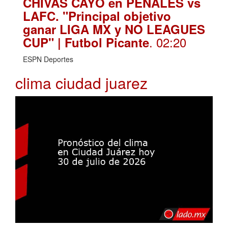
CHIVAS CAYÓ en PENALES vs
LAFC. "Principal objetivo
ganar LIGA MX y NO LEAGUES
. 02:20
CUP" | Futbol Picante
ESPN Deportes
clima ciudad juarez