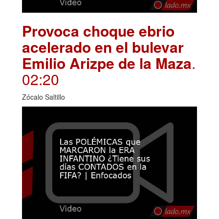
Provoca choque ebrio
acelerado en el bulevar
Emilio Arizpe de la Maza
.
02:20
Zócalo Saltillo