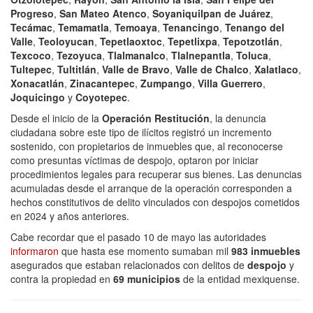
Progreso
,
San Mateo Atenco
,
Soyaniquilpan de Juárez
,
Tecámac
,
Temamatla
,
Temoaya
,
Tenancingo
,
Tenango del
Valle
,
Teoloyucan
,
Tepetlaoxtoc
,
Tepetlixpa
,
Tepotzotlán
,
Texcoco
,
Tezoyuca
,
Tlalmanalco
,
Tlalnepantla
,
Toluca
,
Tultepec
,
Tultitlán
,
Valle de Bravo
,
Valle de Chalco
,
Xalatlaco
,
Xonacatlán
,
Zinacantepec
,
Zumpango
,
Villa Guerrero
,
Joquicingo
y
Coyotepec
.
Desde el inicio de la
Operación Restitución
, la denuncia
ciudadana sobre este tipo de ilícitos registró un incremento
sostenido, con propietarios de inmuebles que, al reconocerse
como presuntas víctimas de despojo, optaron por iniciar
procedimientos legales para recuperar sus bienes. Las denuncias
acumuladas desde el arranque de la operación corresponden a
hechos constitutivos de delito vinculados con despojos cometidos
en 2024 y años anteriores.
Cabe recordar que el pasado 10 de mayo las autoridades
informaron
que hasta ese momento sumaban mil
983 inmuebles
asegurados que estaban relacionados con delitos de
despojo
y
contra la propiedad en
69 municipios
de la entidad mexiquense.