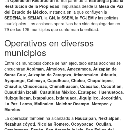
La
Operación Restitución
forma parte de la
Estrategia para la
Restitución de la Propiedad
, impulsada desde la
Mesa de Paz
del Estado de México
, instancia en la que confluyen la
SEDENA
, la
SEMAR
, la
GN
, la
SSEM
, la
FGJEM
y las policías
municipales. Las acciones operativas han sido desplegadas en
79 de los 125 municipios que conforman la entidad.
Operativos en diversos
municipios
Entre los municipios donde se han ejecutado estas acciones se
encuentran
Acolman
,
Almoloya
,
Amecameca
,
Atizapán de
Santa Cruz
,
Atizapán de Zaragoza
,
Atlacomulco
,
Atlautla
,
Ayapango
,
Calimaya
,
Capulhuac
,
Chalco
,
Chapultepec
,
Chiautla
,
Chiconcuac
,
Chimalhuacán
,
Coacalco
,
Cocotitlán
,
Cuautitlán Izcalli
,
Cuautitlán México
,
Ecatepec
,
Huehuetoca
,
Huixquilucan
,
Ixtapaluca
,
Ixtlahuaca
,
Jiquipilco
,
Jocotitlán
,
La Paz
,
Lerma
,
Malinalco
,
Melchor Ocampo
,
Metepec
y
Morelos
.
La operación también ha alcanzado a
Naucalpan
,
Nextlalpan
,
Nezahualcóyotl
,
Nicolás Romero
,
Ocoyoacac
,
Ocuilan
,
Otzolotepec
,
Rayón
,
San Antonio la Isla
,
San Felipe del