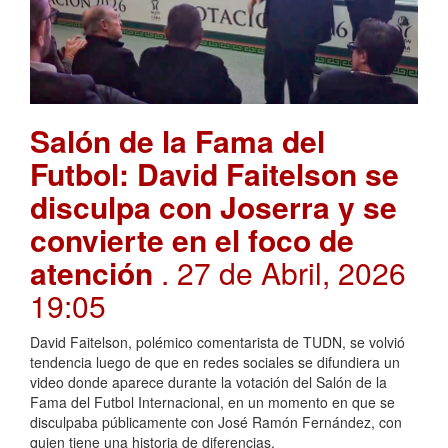
Salón de la Fama del
Futbol: David Faitelson se
disculpa con Joserra y se
convierte en el foco de
atención
. 27 de Abril, 2026
19:05
David Faitelson, polémico comentarista de TUDN, se volvió
tendencia luego de que en redes sociales se difundiera un
video donde aparece durante la votación del Salón de la
Fama del Futbol Internacional, en un momento en que se
disculpaba públicamente con José Ramón Fernández, con
quien tiene una historia de diferencias.