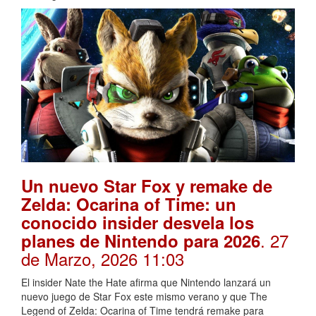
Un nuevo Star Fox y remake de
Zelda: Ocarina of Time: un
conocido insider desvela los
. 27
planes de Nintendo para 2026
de Marzo, 2026 11:03
El insider Nate the Hate afirma que Nintendo lanzará un
nuevo juego de Star Fox este mismo verano y que The
Legend of Zelda: Ocarina of Time tendrá remake para