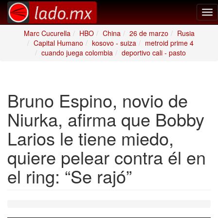
Tog
nav
Marc Cucurella
HBO
China
26 de marzo
Rusia
Capital Humano
kosovo - suiza
metroid prime 4
cuando juega colombia
deportivo cali - pasto
Bruno Espino, novio de
Niurka, afirma que Bobby
Larios le tiene miedo,
quiere pelear contra él en
el ring: “Se rajó”