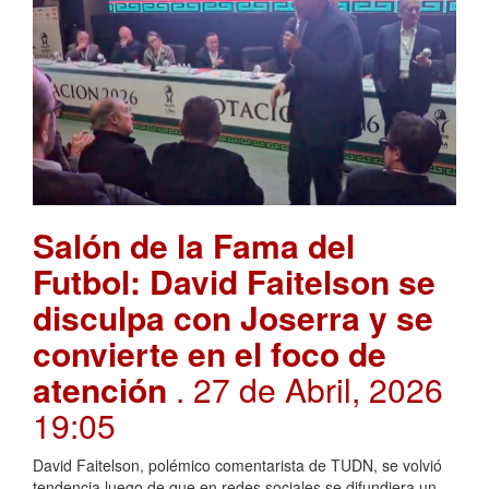
Salón de la Fama del
Futbol: David Faitelson se
disculpa con Joserra y se
convierte en el foco de
atención
. 27 de Abril, 2026
19:05
David Faitelson, polémico comentarista de TUDN, se volvió
tendencia luego de que en redes sociales se difundiera un