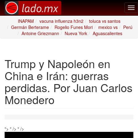
Tog
nav
INAPAM
vacuna influenza h3n2
toluca vs santos
Germán Berterame
Rogelio Funes Mori
mexico vs
Perú
Antoine Griezmann
Nueva York
Aguascalientes
Trump y Napoleón en
China e Irán: guerras
perdidas. Por Juan Carlos
Monedero
">
" />
" />