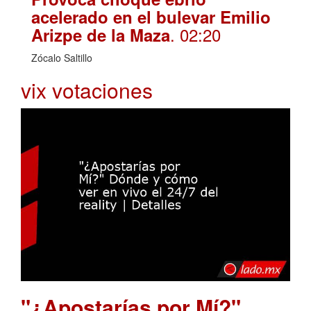
acelerado en el bulevar Emilio
. 02:20
Arizpe de la Maza
Zócalo Saltillo
vix votaciones
"¿Apostarías por Mí?"