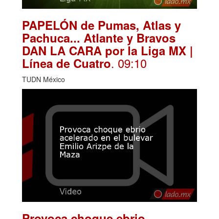
PAPELÓN de Pumas, Atlas y
Pachuca... Atlante y Bravos
DAN LA CARA por la Liga MX |
. 09:10
Línea de Cuatro
TUDN México
Provoca choque ebrio