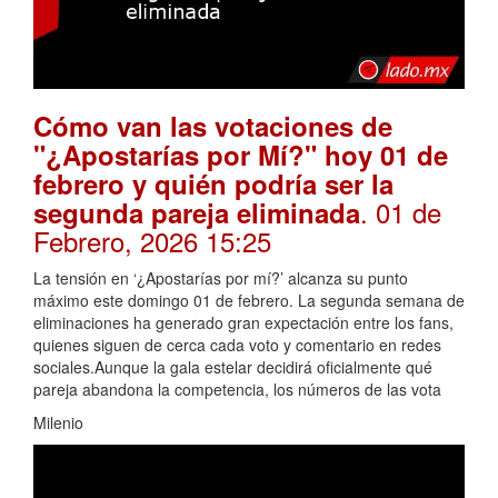
Cómo van las votaciones de
"¿Apostarías por Mí?" hoy 01 de
febrero y quién podría ser la
. 01 de
segunda pareja eliminada
Febrero, 2026 15:25
La tensión en ‘¿Apostarías por mí?’ alcanza su punto
máximo este domingo 01 de febrero. La segunda semana de
eliminaciones ha generado gran expectación entre los fans,
quienes siguen de cerca cada voto y comentario en redes
sociales.Aunque la gala estelar decidirá oficialmente qué
pareja abandona la competencia, los números de las vota
Milenio