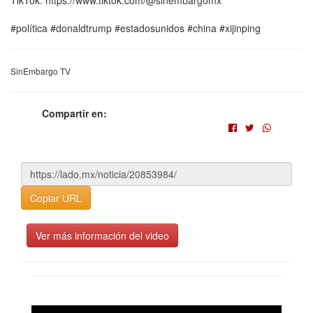
TikTok: https://www.tiktok.com/@sinembargomx
#política #donaldtrump #estadosunidos #china #xijinping
SinEmbargo TV
Compartir en:
Copiar URL
Ver más información del video