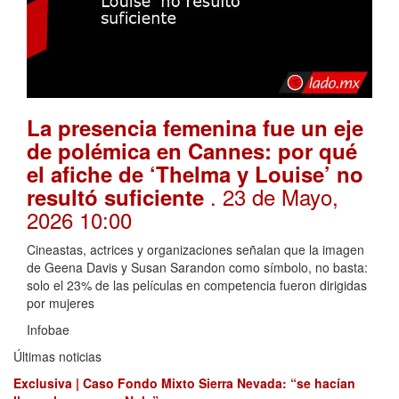
La presencia femenina fue un eje
de polémica en Cannes: por qué
el afiche de ‘Thelma y Louise’ no
. 23 de Mayo,
resultó suficiente
2026 10:00
Cineastas, actrices y organizaciones señalan que la imagen
de Geena Davis y Susan Sarandon como símbolo, no basta:
solo el 23% de las películas en competencia fueron dirigidas
por mujeres
Infobae
Últimas noticias
Exclusiva | Caso Fondo Mixto Sierra Nevada: “se hacían