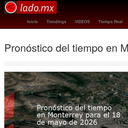
mexico news
Ubisoft
Gobierno
real
Inicio
Trendings
VIDEOS
Tiempo Real
Pronóstico del tiempo en 