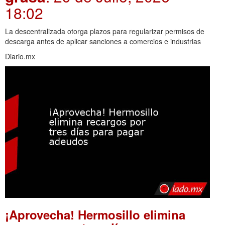
18:02
La descentralizada otorga plazos para regularizar permisos de
descarga antes de aplicar sanciones a comercios e industrias
Diario.mx
¡Aprovecha! Hermosillo elimina