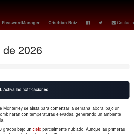
gresión
Empresa
Puebla de Zaragoza
PasswordManager
Cristhian Ruiz
Contacto
o de 2026
. Activa las notificaciones
e Monterrey se alista para comenzar la semana laboral bajo un
 combinarán con temperaturas elevadas, generando un ambiente
ía.
23 grados bajo un
cielo
parcialmente nublado. Aunque las primeras