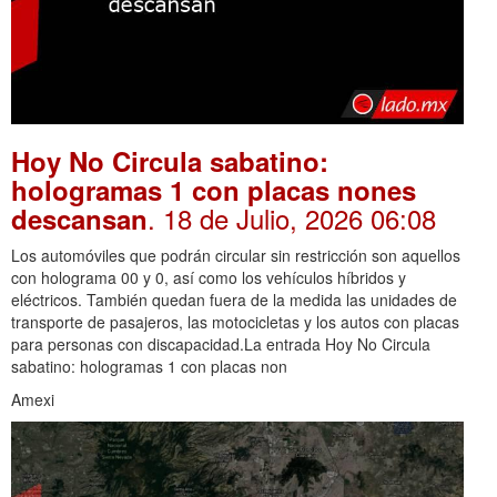
Hoy No Circula sabatino:
hologramas 1 con placas nones
. 18 de Julio, 2026 06:08
descansan
Los automóviles que podrán circular sin restricción son aquellos
con holograma 00 y 0, así como los vehículos híbridos y
eléctricos. También quedan fuera de la medida las unidades de
transporte de pasajeros, las motocicletas y los autos con placas
para personas con discapacidad.La entrada Hoy No Circula
sabatino: hologramas 1 con placas non
Amexi