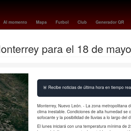
 madrid
Cristiano Ronaldo
The Addams Family
26 de marzo
A
Al momento
Mapa
Futbol
Club
Generador QR
Monterrey para el 18 de may
🚨 Recibe noticias de última hora en tiempo real
Monterrey, Nuevo León. - La zona metropolitana d
clima inestable. Condiciones de alta humedad se
sofocante y la posibilidad de lluvias a lo largo del d
El lunes iniciará con una temperatura mínima de 