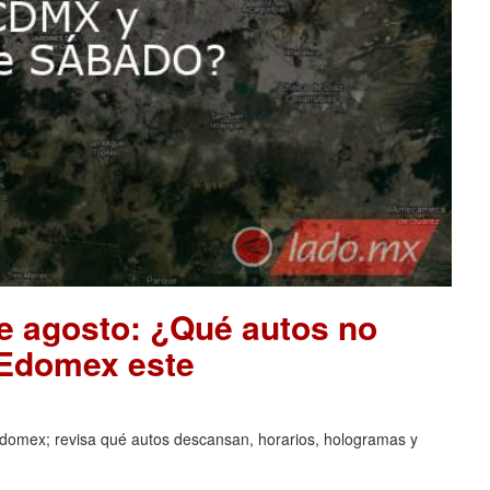
de agosto: ¿Qué autos no
 Edomex este
domex; revisa qué autos descansan, horarios, hologramas y