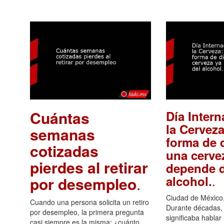
Cuántas
Día Intern
la Cerveza
semanas
forma de d
cotizadas
una cerve
pierdes al retirar
depende d
.
alcohol.
por desempleo
.
Ciudad de México,
Cuando una persona solicita un retiro
Durante décadas, 
por desempleo, la primera pregunta
significaba hablar
casi siempre es la misma: ¿cuánto