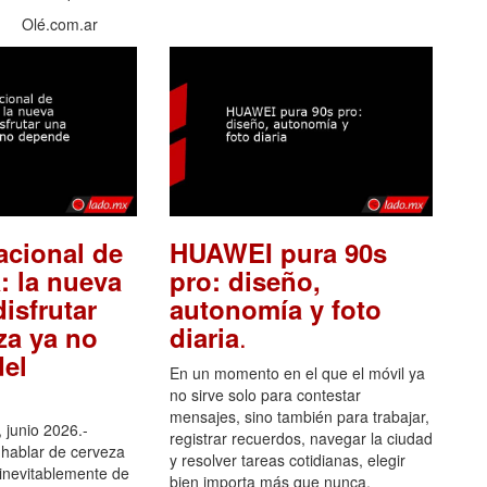
Olé.com.ar
acional de
HUAWEI pura 90s
: la nueva
pro: diseño,
isfrutar
autonomía y foto
.
za ya no
diaria
el
En un momento en el que el móvil ya
no sirve solo para contestar
mensajes, sino también para trabajar,
 junio 2026.-
registrar recuerdos, navegar la ciudad
hablar de cerveza
y resolver tareas cotidianas, elegir
 inevitablemente de
bien importa más que nunca.