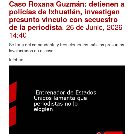
Caso Roxana Guzmán: detienen a
policías de Ixhuatlán, investigan
presunto vínculo con secuestro
. 26 de Junio, 2026
de la periodista
14:40
Se trata del comandante y tres elementos más los presuntos
involucrados en el caso
Infobae