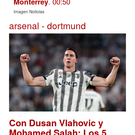
. 00:50
Monterrey
Imagen Noticias
arsenal - dortmund
Con Dusan Vlahovic y
Mohamed Salah: Los 5