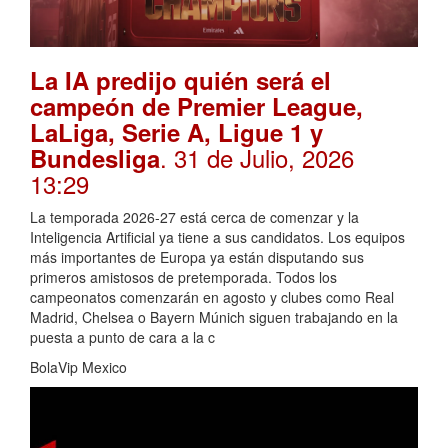
La IA predijo quién será el
campeón de Premier League,
LaLiga, Serie A, Ligue 1 y
. 31 de Julio, 2026
Bundesliga
13:29
La temporada 2026-27 está cerca de comenzar y la
Inteligencia Artificial ya tiene a sus candidatos. Los equipos
más importantes de Europa ya están disputando sus
primeros amistosos de pretemporada. Todos los
campeonatos comenzarán en agosto y clubes como Real
Madrid, Chelsea o Bayern Múnich siguen trabajando en la
puesta a punto de cara a la c
BolaVip Mexico