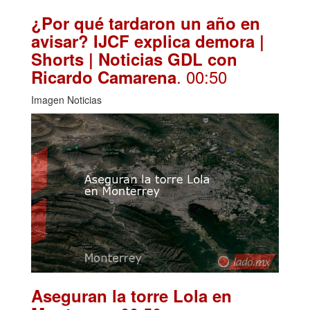
¿Por qué tardaron un año en
avisar? IJCF explica demora |
Shorts | Noticias GDL con
. 00:50
Ricardo Camarena
Imagen Noticias
Aseguran la torre Lola en