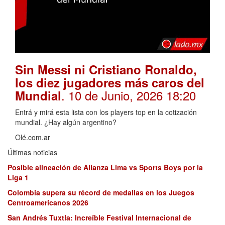
Sin Messi ni Cristiano Ronaldo,
los diez jugadores más caros del
. 10 de Junio, 2026 18:20
Mundial
Entrá y mirá esta lista con los players top en la cotización
mundial. ¿Hay algún argentino?
Olé.com.ar
Últimas noticias
Posible alineación de Alianza Lima vs Sports Boys por la
Liga 1
Colombia supera su récord de medallas en los Juegos
Centroamericanos 2026
San Andrés Tuxtla: Increíble Festival Internacional de