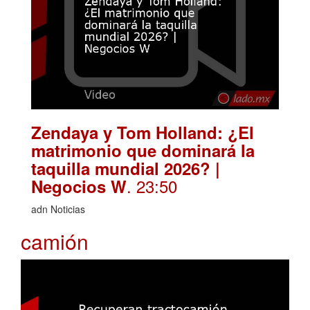
Zendaya y Tom Holland: ¿El
matrimonio que dominará la
taquilla mundial 2026? |
. 23:50
Negocios W
adn Noticias
camión