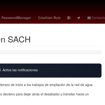
na post creditos
miami vs san luis
Venezolanos
Cohete
PasswordManager
Cristhian Ruiz
Contacto
 en SACH
. Activa las notificaciones
erazo de inicio a los trabajos de ampliación de la red de agua
o decisivo para dejar atrás el desabasto y transitar hacia un