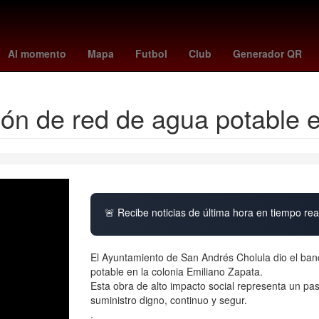
us magomedov
Antoine Griezmann
política
toy story 5 tiene esce
Al momento
Mapa
Futbol
Club
Generador QR
ción de red de agua potable
🚨 Recibe noticias de última hora en tiempo real
El Ayuntamiento de San Andrés Cholula dio el band
potable en la colonia Emiliano Zapata.
Esta obra de alto impacto social representa un pas
suministro digno, continuo y segur.
.