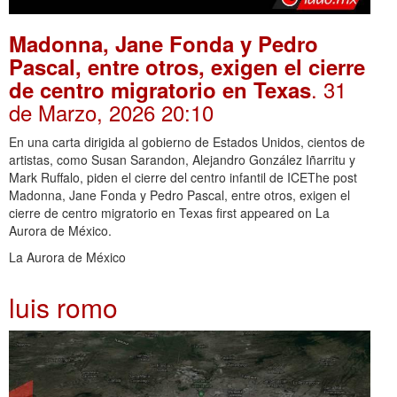
Madonna, Jane Fonda y Pedro
Pascal, entre otros, exigen el cierre
. 31
de centro migratorio en Texas
de Marzo, 2026 20:10
En una carta dirigida al gobierno de Estados Unidos, cientos de
artistas, como Susan Sarandon, Alejandro González Iñarritu y
Mark Ruffalo, piden el cierre del centro infantil de ICEThe post
Madonna, Jane Fonda y Pedro Pascal, entre otros, exigen el
cierre de centro migratorio en Texas first appeared on La
Aurora de México.
La Aurora de México
luis romo