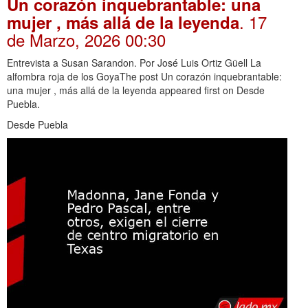
Un corazón inquebrantable: una
. 17
mujer , más allá de la leyenda
de Marzo, 2026 00:30
Entrevista a Susan Sarandon. Por José Luis Ortiz Güell La
alfombra roja de los GoyaThe post Un corazón inquebrantable:
una mujer , más allá de la leyenda appeared first on Desde
Puebla.
Desde Puebla