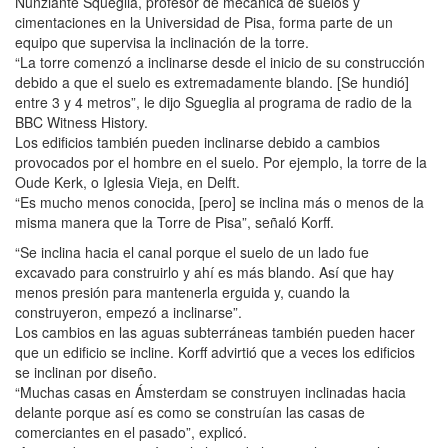
Nunziante Squeglia, profesor de mecánica de suelos y
cimentaciones en la Universidad de Pisa, forma parte de un
equipo que supervisa la inclinación de la torre.
“La torre comenzó a inclinarse desde el inicio de su construcción
debido a que el suelo es extremadamente blando. [Se hundió]
entre 3 y 4 metros”, le dijo Sgueglia al programa de radio de la
BBC Witness History.
Los edificios también pueden inclinarse debido a cambios
provocados por el hombre en el suelo. Por ejemplo, la torre de la
Oude Kerk, o Iglesia Vieja, en Delft.
“Es mucho menos conocida, [pero] se inclina más o menos de la
misma manera que la Torre de Pisa”, señaló Korff.
“Se inclina hacia el canal porque el suelo de un lado fue
excavado para construirlo y ahí es más blando. Así que hay
menos presión para mantenerla erguida y, cuando la
construyeron, empezó a inclinarse”.
Los cambios en las aguas subterráneas también pueden hacer
que un edificio se incline. Korff advirtió que a veces los edificios
se inclinan por diseño.
“Muchas casas en Ámsterdam se construyen inclinadas hacia
delante porque así es como se construían las casas de
comerciantes en el pasado”, explicó.