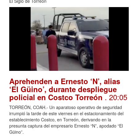
El Siglo de Torreón
Aprehenden a Ernesto ‘N’, alias
‘El Güino’, durante despliegue
. 20:05
policial en Costco Torreón
TORREÓN, COAH.- Un aparatoso operativo de seguridad
irrumpió la tarde de este viernes en el estacionamiento del
establecimiento Costco, en Torreón, derivando en la
presunta captura del empresario Ernesto “N”, apodado “El
Güino”.