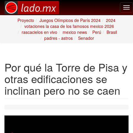
Tog
nav
Proyecto
Juegos Olímpicos de París 2024
2024
votaciones la casa de los famosos mexico 2026
rascacielos en vivo
mexico news
Perú
Brasil
padres - astros
Senador
Por qué la Torre de Pisa y
otras edificaciones se
inclinan pero no se caen