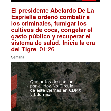
El presidente Abelardo De La
Espriella ordenó combatir a
los criminales, fumigar los
cultivos de coca, congelar el
gasto público y recuperar el
sistema de salud. Inicia la era
. 01:26
del Tigre
Semana