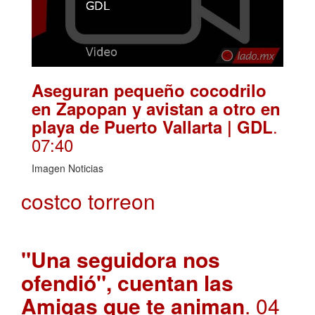
Aseguran pequeño cocodrilo
en Zapopan y avistan a otro en
.
playa de Puerto Vallarta | GDL
07:40
Imagen Noticias
costco torreon
"Una seguidora nos
ofendió", cuentan las
Amigas que te animan
. 04