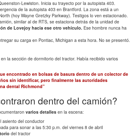
eenston-Lewiston. Inicia su trayecto por la autopista 403.
emergencia de la autopista 403 en Brantford. La zona está a un
 North (hoy Wayne Gretzky Parkway). Testigos lo ven estacionado.
mión, similar al de RTS, se estaciona detrás de la unidad de
n de Lovejoy hacia ese otro vehículo.
Ese hombre nunca ha
tregar su carga en Pontiac, Michigan a esta hora. No se presentó.
n la sección de dormitorio del tractor. Había recibido varios
fue encontrado en bolsas de basura dentro de un colector de
os sin identificar, pero finalmente las autoridades
rona dental Richmond”
ontraron dentro del camión?
 documentaron
varios detalles
en la escena:
l asiento del conductor
ada para sonar a las 5:30 p.m. del viernes 8 de abril
torio
del tractor