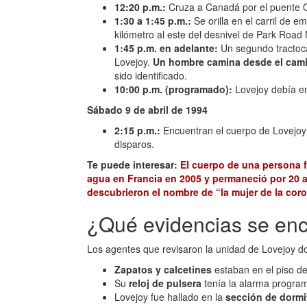
12:20 p.m.:
Cruza a Canadá por el puente Qu
1:30 a 1:45 p.m.:
Se orilla en el carril de 
kilómetro al este del desnivel de Park Road
1:45 p.m. en adelante:
Un segundo tractoca
Lovejoy.
Un hombre camina desde el camió
sido identificado.
10:00 p.m. (programado):
Lovejoy debía en
Sábado 9 de abril de 1994
2:15 p.m.:
Encuentran el cuerpo de Lovejoy e
disparos.
Te puede interesar:
El cuerpo de una persona 
agua en Francia en 2005 y permaneció por 20 añ
descubrieron el nombre de “la mujer de la co
¿Qué evidencias se enc
Los agentes que revisaron la unidad de Lovejoy
Zapatos y calcetines
estaban en el piso de
Su
reloj de pulsera
tenía la alarma program
Lovejoy fue hallado en la
sección de dormi