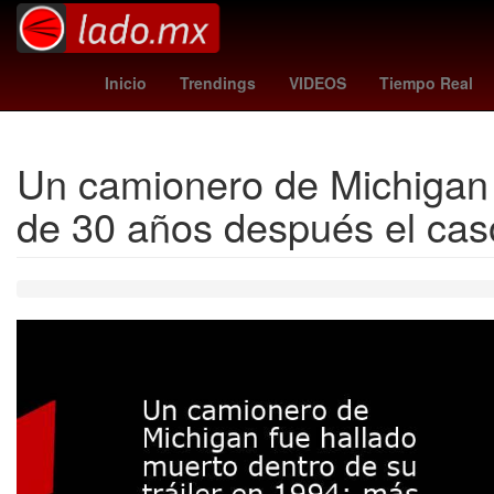
Star Wars
Puebla de Zaragoza
atleta
Tierra
ca
Inicio
Trendings
VIDEOS
Tiempo Real
Un camionero de Michigan f
de 30 años después el cas