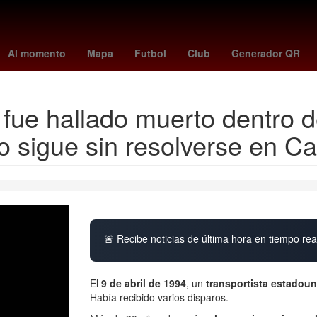
m skattebo
Dólar estadounidense
Gobierno
summerslam wwe
Al momento
Mapa
Futbol
Club
Generador QR
ue hallado muerto dentro de
o sigue sin resolverse en C
🚨 Recibe noticias de última hora en tiempo real
El
9 de abril de 1994
, un
transportista estadou
Había recibido varios disparos.