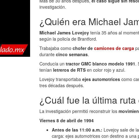
Más de 30 años después,
el caso sigue sin reso
investigación.
¿Quién era Michael Ja
Michael James Lovejoy
tenía 35 años al momento
según la policía de Brantford.
Trabajaba como
chofer de
camiones de carga
pa
durante
cinco semanas
.
Conducía un
tractor GMC blanco modelo 1991
.
tenían
letreros de RTS
en color rojo y azul.
Lovejoy transportaba
ejes automotrices
como car
tres décadas después.
¿Cuál fue la última ruta
La investigación permitió reconstruir los
movimient
Viernes 8 de abril de 1994
Antes de las 11:00 a.m.:
Lovejoy sale de la
carga: ejes automotrices con destino a una