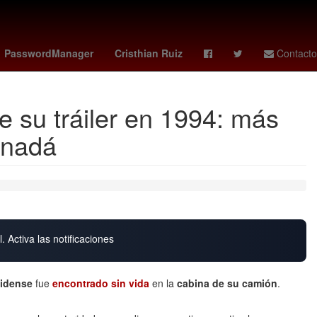
Sunderland AFC - Coventry City
jorge romero herrera
PasswordManager
Cristhian Ruiz
Contacto
 su tráiler en 1994: más
anadá
. Activa las notificaciones
nidense
fue
encontrado sin vida
en la
cabina de su camión
.