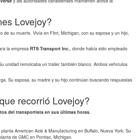
lverse
y las autoridades canadienses mantienen activa la
mes Lovejoy?
 de su muerte. Vivía en Flint, Michigan, con su esposa y un hijo,
ra la empresa
RTS Transport Inc.
, donde había sido empleado
 Su unidad remolcaba un trailer también blanco. Ambos vehículos
ga. Su esposa, su madre y su hijo continúan buscando respuestas
 que recorrió Lovejoy?
os del transportista en sus últimas horas.
 planta American Axle & Manufacturing en Buffalo, Nueva York. Su
 planta de GMC en Pontiac, Michigan.