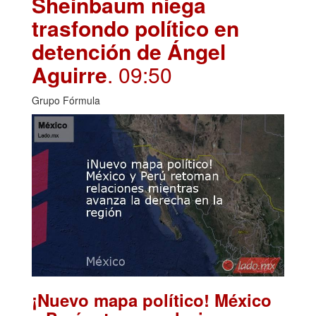
Sheinbaum niega
trasfondo político en
detención de Ángel
Aguirre
. 09:50
Grupo Fórmula
¡Nuevo mapa político! México