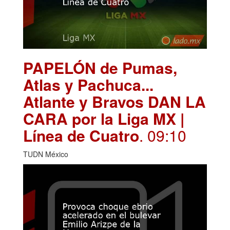
PAPELÓN de Pumas,
Atlas y Pachuca...
Atlante y Bravos DAN LA
CARA por la Liga MX |
Línea de Cuatro
. 09:10
TUDN México