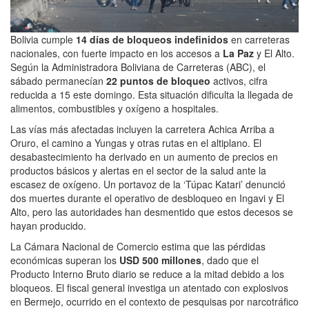
Bolivia cumple
14 días de bloqueos indefinidos
en carreteras
nacionales, con fuerte impacto en los accesos a
La Paz
y El Alto.
Según la Administradora Boliviana de Carreteras (ABC), el
sábado permanecían
22 puntos de bloqueo
activos, cifra
reducida a 15 este domingo. Esta situación dificulta la llegada de
alimentos, combustibles y oxígeno a hospitales.
Las vías más afectadas incluyen la carretera Achica Arriba a
Oruro, el camino a Yungas y otras rutas en el altiplano. El
desabastecimiento ha derivado en un aumento de precios en
productos básicos y alertas en el sector de la salud ante la
escasez de oxígeno. Un portavoz de la ‘Túpac Katari’ denunció
dos muertes durante el operativo de desbloqueo en Ingavi y El
Alto, pero las autoridades han desmentido que estos decesos se
hayan producido.
La Cámara Nacional de Comercio estima que las pérdidas
económicas superan los
USD 500 millones
, dado que el
Producto Interno Bruto diario se reduce a la mitad debido a los
bloqueos. El fiscal general investiga un atentado con explosivos
en Bermejo, ocurrido en el contexto de pesquisas por narcotráfico