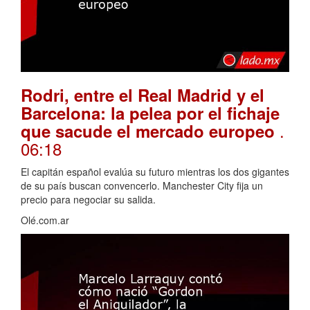
Rodri, entre el Real Madrid y el
Barcelona: la pelea por el fichaje
.
que sacude el mercado europeo
06:18
El capitán español evalúa su futuro mientras los dos gigantes
de su país buscan convencerlo. Manchester City fija un
precio para negociar su salida.
Olé.com.ar