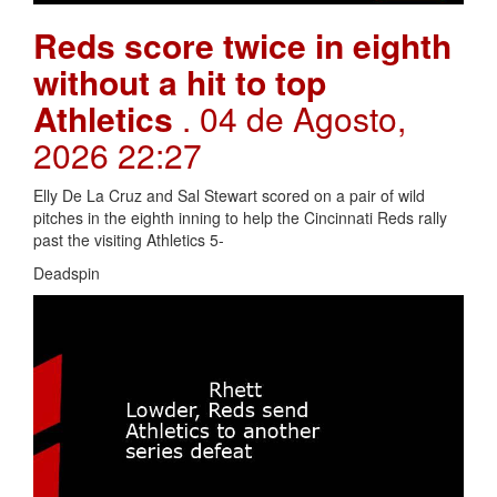
Reds score twice in eighth
without a hit to top
Athletics
. 04 de Agosto,
2026 22:27
Elly De La Cruz and Sal Stewart scored on a pair of wild
pitches in the eighth inning to help the Cincinnati Reds rally
past the visiting Athletics 5-
Deadspin