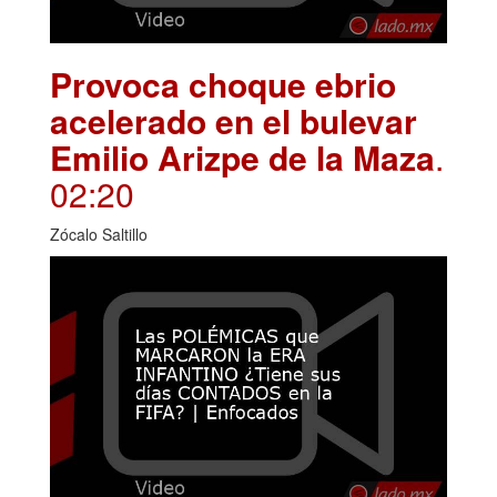
Provoca choque ebrio
acelerado en el bulevar
Emilio Arizpe de la Maza
.
02:20
Zócalo Saltillo