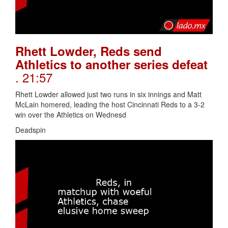
Rhett Lowder, Reds send
Athletics to another series defeat
. 21:57
Rhett Lowder allowed just two runs in six innings and Matt
McLain homered, leading the host Cincinnati Reds to a 3-2
win over the Athletics on Wednesd
Deadspin