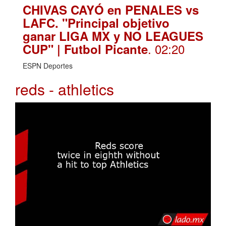
CHIVAS CAYÓ en PENALES vs
LAFC. "Principal objetivo
ganar LIGA MX y NO LEAGUES
. 02:20
CUP" | Futbol Picante
ESPN Deportes
reds - athletics