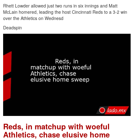
Rhett Lowder allowed just two runs in six innings and Matt
McLain homered, leading the host Cincinnati Reds to a 3-2 win
over the Athletics on Wednesd
Deadspin
Reds, in matchup with woeful
Athletics, chase elusive home