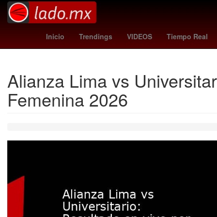
Senador
Inundación
Remdesivir
m
Inicio
Trendings
VIDEOS
Tiempo Real
Alianza Lima vs Universitar
Femenina 2026