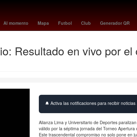
etroid prime 4
cuando juega colombia
Puebla de Zaragoza
Poz
Al momento
Mapa
Futbol
Club
Generador QR
io: Resultado en vivo por el 
🔔 Activa las notificaciones para recibir noticias 
Alianza Lima y Universitario de Deportes paralizan
válido por la séptima jornada del Torneo Apertura
Este trascendental compromiso no solo pone en jueg