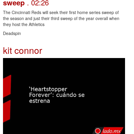
. 02:26
sweep
The Cincinnati Reds will seek their first home series sweep of
the season and just their third sweep of the year overall when
they host the Athletics
Deadspin
kit connor