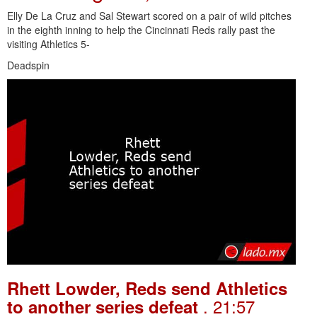
Elly De La Cruz and Sal Stewart scored on a pair of wild pitches
in the eighth inning to help the Cincinnati Reds rally past the
visiting Athletics 5-
Deadspin
Rhett Lowder, Reds send Athletics
. 21:57
to another series defeat