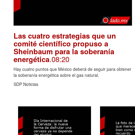
Las cuatro estrategias que un
comité científico propuso a
Sheinbaum para la soberanía
.08:20
energética
Hay cuatro puntos que México deberá de seguir para obtener
la soberanía energética sobre el gas natural.
SDP Noticias