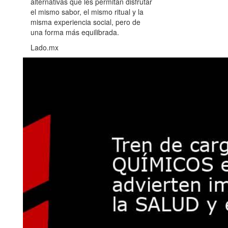
alternativas que les permitan disfrutar
el mismo sabor, el mismo ritual y la
misma experiencia social, pero de
una forma más equilibrada.
Lado.mx