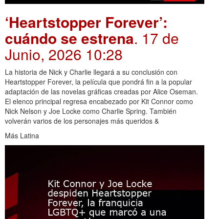
‘Heartstopper Forever’:
cuándo se estrena
. 17 de
Junio, 2026 10:28
La historia de Nick y Charlie llegará a su conclusión con
Heartstopper Forever, la película que pondrá fin a la popular
adaptación de las novelas gráficas creadas por Alice Oseman.
El elenco principal regresa encabezado por Kit Connor como
Nick Nelson y Joe Locke como Charlie Spring. También
volverán varios de los personajes más queridos &
Más Latina