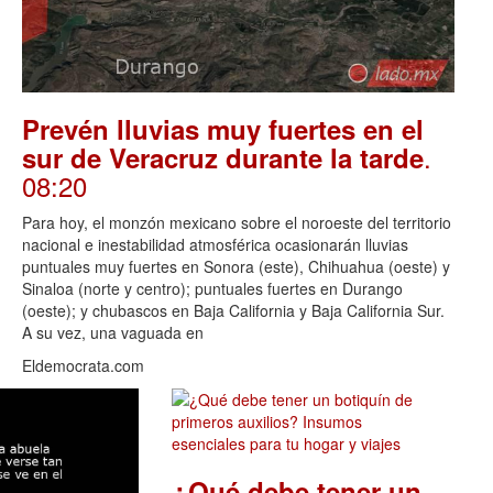
Prevén lluvias muy fuertes en el
.
sur de Veracruz durante la tarde
08:20
Para hoy, el monzón mexicano sobre el noroeste del territorio
nacional e inestabilidad atmosférica ocasionarán lluvias
puntuales muy fuertes en Sonora (este), Chihuahua (oeste) y
Sinaloa (norte y centro); puntuales fuertes en Durango
(oeste); y chubascos en Baja California y Baja California Sur.
A su vez, una vaguada en
Eldemocrata.com
¿Qué debe tener un