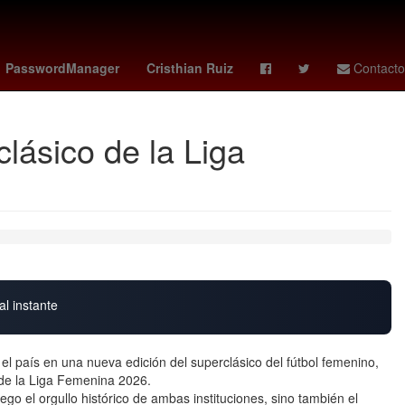
ole
Napoli vs
Tecate
Nuevo Laredo
PasswordManager
Cristhian Ruiz
Contacto
clásico de la Liga
al instante
 el país en una nueva edición del superclásico del fútbol femenino,
 de la Liga Femenina 2026.
o el orgullo histórico de ambas instituciones, sino también el