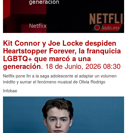
Kit Connor y Joe Locke despiden
Heartstopper Forever, la franquicia
LGBTQ+ que marcó a una
. 18 de Junio, 2026 08:30
generación
Netflix pone fin a la saga adolescente al adaptar un volumen
inédito y sumar el fenómeno musical de Olivia Rodrigo
Infobae