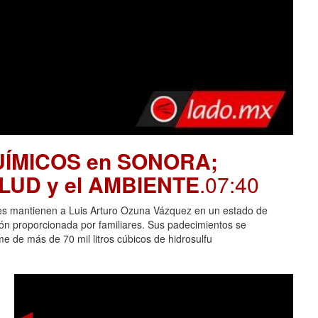
UÍMICOS en SONORA;
SALUD y el AMBIENTE
.07:40
es mantienen a Luis Arturo Ozuna Vázquez en un estado de
ción proporcionada por familiares. Sus padecimientos se
 de más de 70 mil litros cúbicos de hidrosulfu