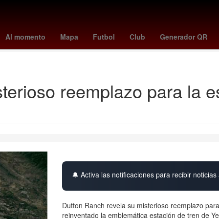
o
reparto de utilidades 2026
orlando city - nyc fc
juventus - pisa
Al momento
Mapa
Futbol
Club
Generador QR
newcastle - manchester city
terioso reemplazo para la e
🔔 Activa las notificaciones para recibir noticias 
Dutton Ranch revela su misterioso reemplazo par
reinventado la emblemática estación de tren de Y