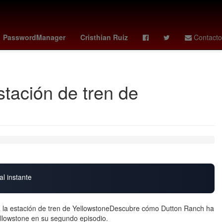
gp azerbaiyán
juventus vs pisa
athletic - barcelona
PasswordManager
Cristhian Ruiz
Contacto
stación de tren de
al instante
a la estación de tren de YellowstoneDescubre cómo Dutton Ranch ha
ellowstone en su segundo episodio.