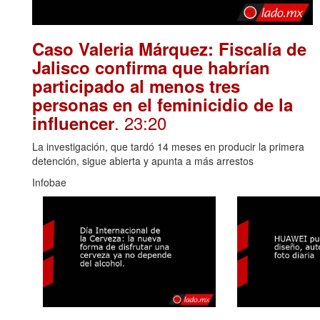
Caso Valeria Márquez: Fiscalía de
Jalisco confirma que habrían
participado al menos tres
personas en el feminicidio de la
. 23:20
influencer
La investigación, que tardó 14 meses en producir la primera
detención, sigue abierta y apunta a más arrestos
Infobae