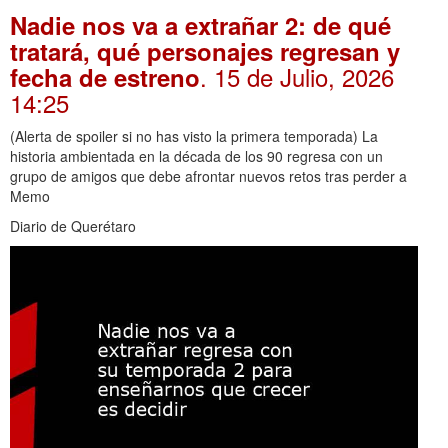
Nadie nos va a extrañar 2: de qué
tratará, qué personajes regresan y
. 15 de Julio, 2026
fecha de estreno
14:25
(Alerta de spoiler si no has visto la primera temporada) La
historia ambientada en la década de los 90 regresa con un
grupo de amigos que debe afrontar nuevos retos tras perder a
Memo
Diario de Querétaro