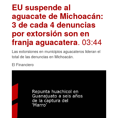
EU suspende al
aguacate de Michoacán:
3 de cada 4 denuncias
por extorsión son en
franja aguacatera
. 03:44
Las extorsiones en municipios aguacateros lideran el
total de las denuncias en Michoacán.
El Financiero