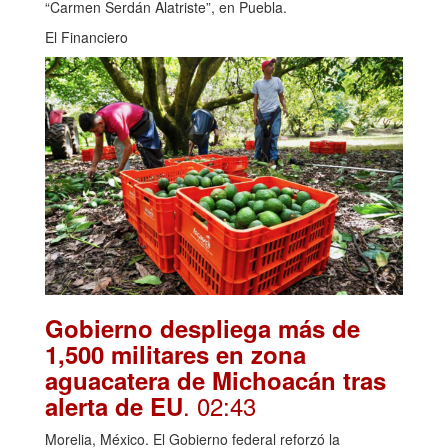
“Carmen Serdán Alatriste”, en Puebla.
El Financiero
Gobierno despliega más de
1,500 militares en zona
aguacatera de Michoacán tras
. 02:43
alerta de EU
Morelia, México. El Gobierno federal reforzó la