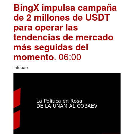
BingX impulsa campaña
de 2 millones de USDT
para operar las
tendencias de mercado
más seguidas del
momento
. 06:00
Infobae