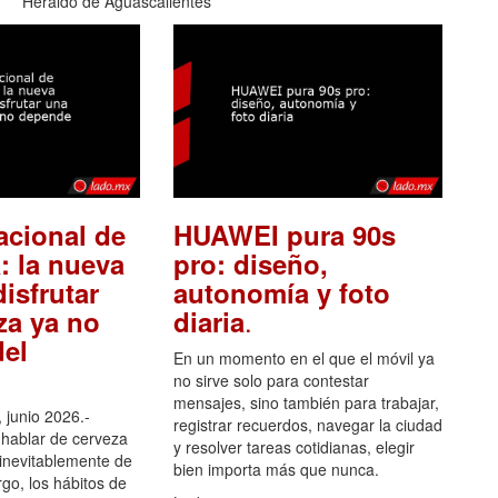
Heraldo de Aguascalientes
acional de
HUAWEI pura 90s
: la nueva
pro: diseño,
isfrutar
autonomía y foto
.
za ya no
diaria
el
En un momento en el que el móvil ya
no sirve solo para contestar
mensajes, sino también para trabajar,
 junio 2026.-
registrar recuerdos, navegar la ciudad
hablar de cerveza
y resolver tareas cotidianas, elegir
 inevitablemente de
bien importa más que nunca.
go, los hábitos de