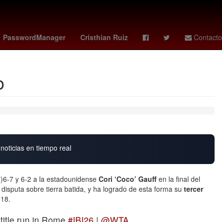
2024
Proyecto
Enfermedad respiratoria
Lionel Messi
PasswordManager
Cristhian Ruiz
Contacto
o
noticias en tiempo real
3)6-7 y 6-2 a la estadounidense
Cori ‘Coco’ Gauff
en la final del
disputa sobre tierra batida, y ha logrado de esta forma su
tercer
018.
 title run in Rome
#IBI26
|
@WTA