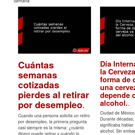
Semana
Cuántas
Día Intern
la Cerveza
semanas
forma de d
cotizadas
una cerve
pierdes al retirar
depende d
.
alcohol.
por desempleo
.
Ciudad de México,
Cuando una persona solicita un retiro
Durante décadas, 
por desempleo, la primera pregunta
significaba hablar
casi siempre es la misma: ¿cuánto
alcohol. Sin embar
dinero puedo retirar y cuándo lo