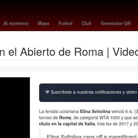
e
Baloncesto
Tribunal Electoral del Poder Judicial de la Federación
Al momento
Mapa
Futbol
Club
Generador QR
en el Abierto de Roma | Vide
💙 Suscríbete a nuestras notificaciones y obtén 
La tenista ucraniana
Elina Svitolina
venció 6-4, (
torneo de
Roma
, de categoría WTA 1000 y que se 
título en la capital de Italia
, tras los de 2017 y 2
Elina Svitolina caps off a magnificent