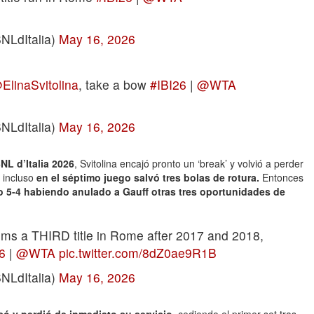
BNLdItalia)
May 16, 2026
ElinaSvitolina
, take a bow
#IBI26
|
@WTA
BNLdItalia)
May 16, 2026
NL d’Italia 2026
, Svitolina encajó pronto un ‘break’ y volvió a perder
 incluso
en el séptimo juego salvó tres bolas de rotura.
Entonces
so 5-4 habiendo anulado a Gauff otras tres oportunidades de
ims a THIRD title in Rome after 2017 and 2018,
6
|
@WTA
pic.twitter.com/8dZ0ae9R1B
BNLdItalia)
May 16, 2026