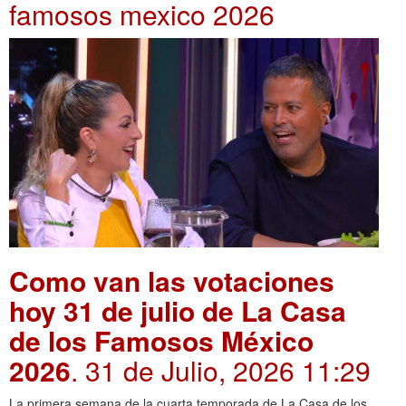
famosos mexico 2026
Como van las votaciones
hoy 31 de julio de La Casa
de los Famosos México
2026
. 31 de Julio, 2026 11:29
La primera semana de la cuarta temporada de La Casa de los