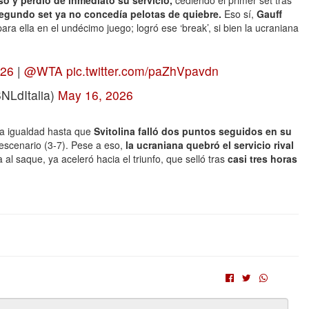
ó y perdió de inmediato su servicio,
cediendo el primer set tras
 segundo set ya no concedía pelotas de quiebre.
Eso sí,
Gauff
ra ella en el undécimo juego; logró ese ‘break’, si bien la ucraniana
I26
|
@WTA
pic.twitter.com/paZhVpavdn
BNLdItalia)
May 16, 2026
na igualdad hasta que
Svitolina falló dos puntos seguidos en su
escenario (3-7). Pese a eso,
la ucraniana quebró el servicio rival
a al saque, ya aceleró hacia el triunfo, que selló tras
casi tres horas