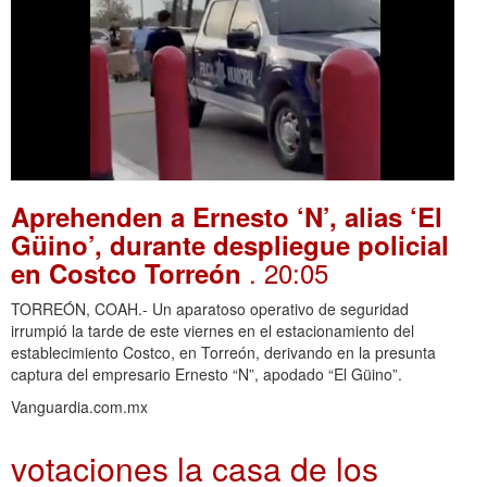
Aprehenden a Ernesto ‘N’, alias ‘El
Güino’, durante despliegue policial
. 20:05
en Costco Torreón
TORREÓN, COAH.- Un aparatoso operativo de seguridad
irrumpió la tarde de este viernes en el estacionamiento del
establecimiento Costco, en Torreón, derivando en la presunta
captura del empresario Ernesto “N”, apodado “El Güino”.
Vanguardia.com.mx
votaciones la casa de los