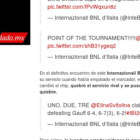
pic.twitter.com/fPvWqxun8z
— Internazionali BNL d’Italia (@Inte
POINT OF THE TOURNAMENT!!!!!
@
pic.twitter.com/shB31ygeq2
— Internazionali BNL d’Italia (@Inte
En el definitivo encuentro de este
Internazionali B
su servicio cuando había empatado el marcador, e
cambió el chip,
quebró el servicio rival y se pu
quiebre.
UNO, DUE, TRE
@ElinaSvitolina
cla
defeating Gauff 6-4, 6-7(3), 6-2!
#IBI2
— Internazionali BNL d’Italia (@Inte