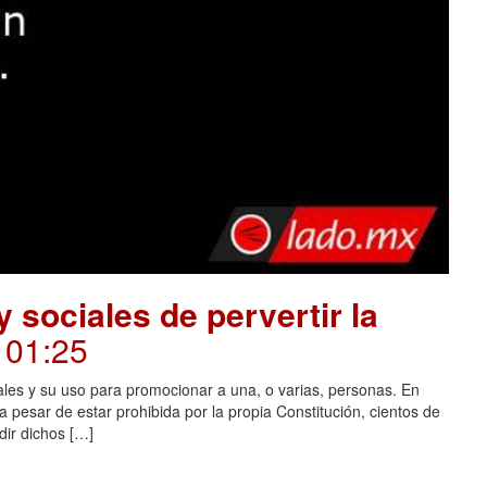
 sociales de pervertir la
. 01:25
ales y su uso para promocionar a una, o varias, personas. En
 pesar de estar prohibida por la propia Constitución, cientos de
dir dichos […]