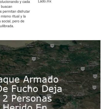
Lado.mx
olucionando y cada
 buscan
es permitan disfrutar
 mismo ritual y la
 social, pero de
ilibrada.