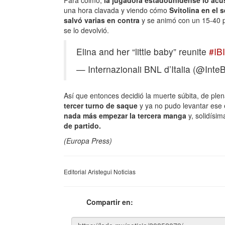
Para colmo,
la jugadora estadounidense lo acus
una hora clavada y viendo cómo
Svitolina en el
salvó varias en contra
y se animó con un 15-40 pa
se lo devolvió.
Elina and her “little baby” reunite
#IB
— Internazionali BNL d’Italia (@Inte
Así que entonces decidió la muerte súbita, de ple
tercer turno de saque
y ya no pudo levantar ese 
nada más empezar la tercera manga
y, solidísim
de partido.
(Europa Press)
Editorial Aristegui Noticias
Compartir en: