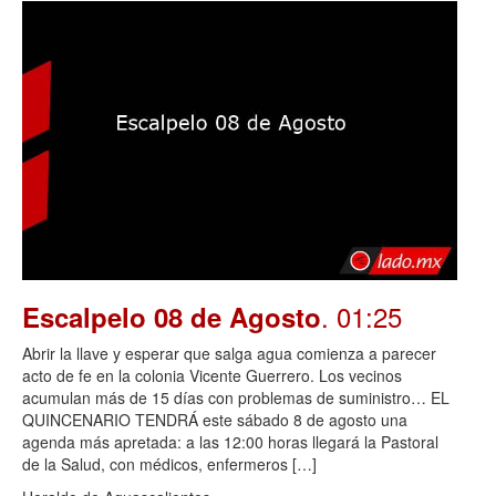
. 01:25
Escalpelo 08 de Agosto
Abrir la llave y esperar que salga agua comienza a parecer
acto de fe en la colonia Vicente Guerrero. Los vecinos
acumulan más de 15 días con problemas de suministro… EL
QUINCENARIO TENDRÁ este sábado 8 de agosto una
agenda más apretada: a las 12:00 horas llegará la Pastoral
de la Salud, con médicos, enfermeros […]