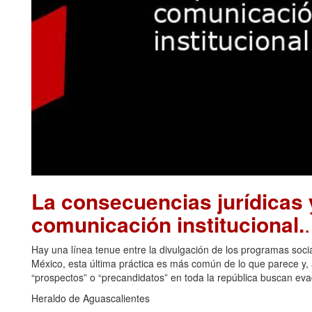
La consecuencias jurídicas y
comunicación institucional.
Hay una línea tenue entre la divulgación de los programas soci
México, esta última práctica es más común de lo que parece y, a
“prospectos” o “precandidatos” en toda la república buscan eva
Heraldo de Aguascalientes