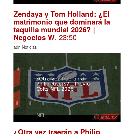
Zendaya y Tom Holland: ¿El
matrimonio que dominará la
taquilla mundial 2026? |
. 23:50
Negocios W
adn Noticias
¿Otra vez traerán a Philip