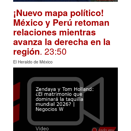
¡Nuevo mapa político!
México y Perú retoman
relaciones mientras
avanza la derecha en la
región
. 23:50
El Heraldo de México