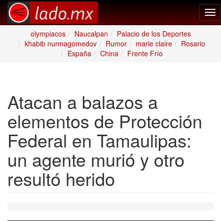
Tog
nav
olympiacos
Naucalpan
Palacio de los Deportes
khabib nurmagomedov
Rumor
marie claire
Rosario
España
China
Frente Frío
Atacan a balazos a
elementos de Protección
Federal en Tamaulipas:
un agente murió y otro
resultó herido