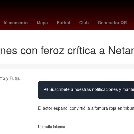
ú
Dólar estadounidense
China
nacionalidad estadounidense
V
Al momento
Mapa
Futbol
Club
Generador QR
es con feroz crítica a Neta
📲 Suscríbete a nuestras notificaciones y mante
El actor español convirtió la alfombra roja en tribun
Uniradio Informa