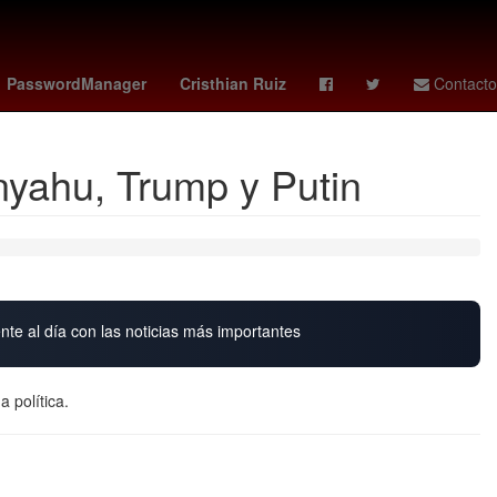
enezolanos
Colombia
christian ebere
PasswordManager
Cristhian Ruiz
Contacto
nyahu, Trump y Putin
nte al día con las noticias más importantes
a política.