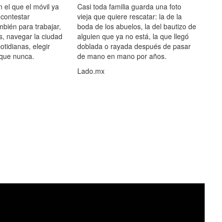
el que el móvil ya
Casi toda familia guarda una foto
 contestar
vieja que quiere rescatar: la de la
mbién para trabajar,
boda de los abuelos, la del bautizo de
s, navegar la ciudad
alguien que ya no está, la que llegó
otidianas, elegir
doblada o rayada después de pasar
 que nunca.
de mano en mano por años.
Lado.mx