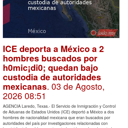
ICE deporta a México a 2
hombres buscados por
h0mic¡di0; quedan bajo
custodia de autoridades
mexicanas
. 03 de Agosto,
2026 08:51
AGENCIA Laredo, Texas.- El Servicio de Inmigración y Control
de Aduanas de Estados Unidos (ICE) deportó a México a dos
hombres de nacionalidad mexicana que eran buscados por
autoridades del país por investigaciones relacionadas con