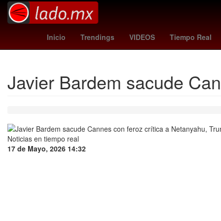
Valor
toluca vs santos
Rosario
Per
Inicio
Trendings
VIDEOS
Tiempo Real
Javier Bardem sacude Cann
17 de Mayo, 2026 14:32