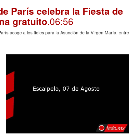
e París celebra la Fiesta de
ma gratuito
.06:56
rís acoge a los fieles para la Asunción de la Virgen María, entre