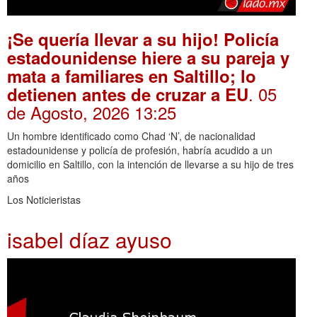
¡Se quería llevar a su hijo! Policía
estadounidense hiere a su pareja y
mata a familiares en Saltillo; lo
. 05
detienen antes de cruzar a EU
de Agosto, 2026 13:25
Un hombre identificado como Chad ‘N’, de nacionalidad
estadounidense y policía de profesión, habría acudido a un
domicilio en Saltillo, con la intención de llevarse a su hijo de tres
años
Los Noticieristas
isabel díaz ayuso