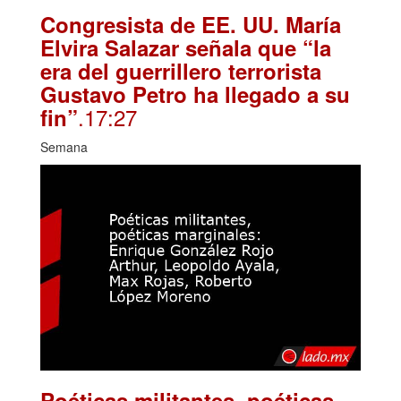
Congresista de EE. UU. María
Elvira Salazar señala que “la
era del guerrillero terrorista
Gustavo Petro ha llegado a su
.17:27
fin”
Semana
Poéticas militantes, poéticas