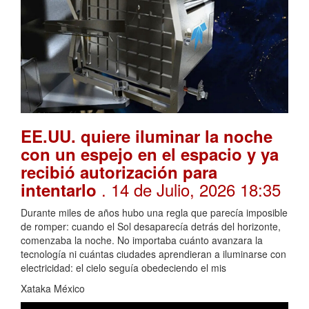
EE.UU. quiere iluminar la noche
con un espejo en el espacio y ya
recibió autorización para
. 14 de Julio, 2026 18:35
intentarlo
Durante miles de años hubo una regla que parecía imposible
de romper: cuando el Sol desaparecía detrás del horizonte,
comenzaba la noche. No importaba cuánto avanzara la
tecnología ni cuántas ciudades aprendieran a iluminarse con
electricidad: el cielo seguía obedeciendo el mis
Xataka México