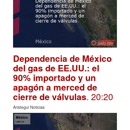
Dependencia de México
del gas de EE.UU.: el
90% importado y un
apagón a merced de
cierre de válvulas
. 20:20
Aristegui Noticias