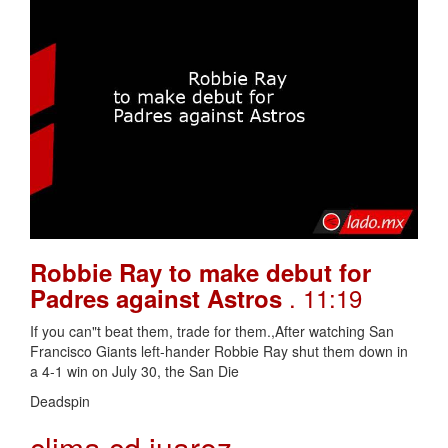
Robbie Ray to make debut for
. 11:19
Padres against Astros
If you can"t beat them, trade for them.,After watching San
Francisco Giants left-hander Robbie Ray shut them down in
a 4-1 win on July 30, the San Die
Deadspin
clima cd juarez