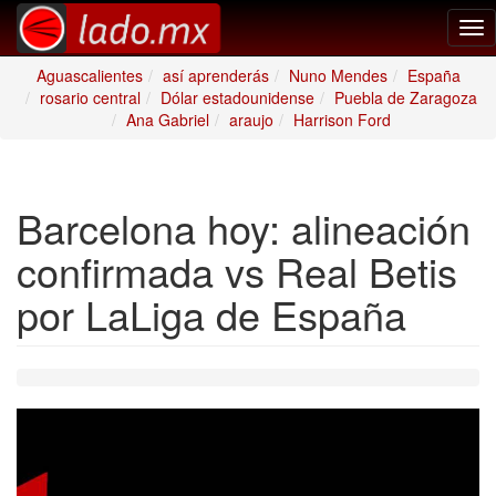
Tog
nav
Aguascalientes
así aprenderás
Nuno Mendes
España
rosario central
Dólar estadounidense
Puebla de Zaragoza
Ana Gabriel
araujo
Harrison Ford
Barcelona hoy: alineación
confirmada vs Real Betis
por LaLiga de España