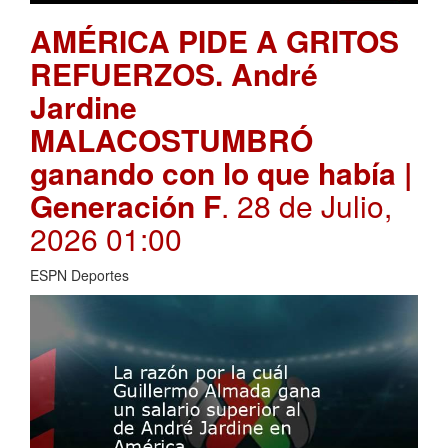
AMÉRICA PIDE A GRITOS
REFUERZOS. André
Jardine
MALACOSTUMBRÓ
ganando con lo que había |
Generación F
. 28 de Julio,
2026 01:00
ESPN Deportes