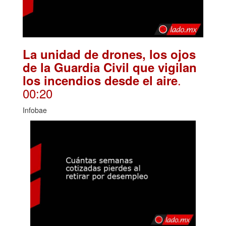
La unidad de drones, los ojos
de la Guardia Civil que vigilan
.
los incendios desde el aire
00:20
Infobae