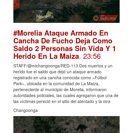
#Morelia Ataque Armado En
Cancha De Fucho Deja Como
Saldo 2 Personas Sin Vida Y 1
. 23:56
Herido En La Maiza
STAFF/@michangoonga/RED-113 Dos muertos y un
herido fue el saldo que dejó un ataque armado
registrado en una cancha conocida como «Fútbol
Park», ubicada en la comunidad de La Maiza,
perteneciente al municipio de Morelia, informaron
autoridades policiales, las cuales agregaron que una de
las víctimas pereció en el sitio del atentado y la otra
Changoonga