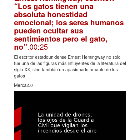
“Los gatos tienen una
absoluta honestidad
emocional; los seres humanos
pueden ocultar sus
sentimientos pero el gato,
.00:25
no”
El escritor estadounidense Ernest Hemingway no solo
fue una de las figuras más influyentes de la literatura del
siglo XX, sino también un apasionado amante de los
gatos
Merca2.0