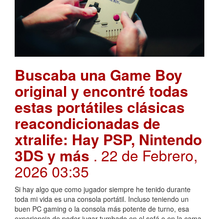
Buscaba una Game Boy
original y encontré todas
estas portátiles clásicas
reacondicionadas de
xtralife: Hay PSP, Nintendo
3DS y más
. 22 de Febrero,
2026 03:35
Si hay algo que como jugador siempre he tenido durante
toda mi vida es una consola portátil. Incluso teniendo un
buen PC gaming o la consola más potente de turno, esa
experiencia de poder jugar tumbado en el sofá o en la cama