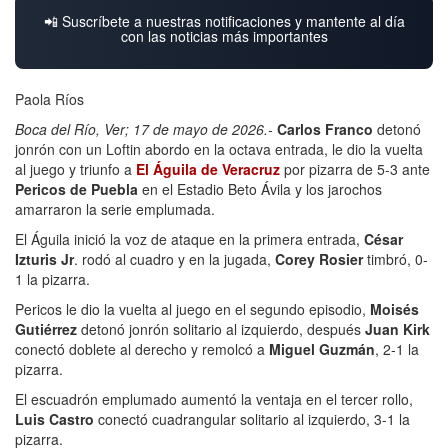
📲 Suscríbete a nuestras notificaciones y mantente al día
con las noticias más importantes
Paola Ríos
Boca del Río, Ver; 17 de mayo de 2026.-
Carlos Franco
detonó
jonrón con un Loftin abordo en la octava entrada, le dio la vuelta
al juego y triunfo a
El Águila de Veracruz
por pizarra de 5-3 ante
Pericos de Puebla
en el Estadio Beto Ávila y los jarochos
amarraron la serie emplumada.
El Águila inició la voz de ataque en la primera entrada,
César
Izturis Jr
. rodó al cuadro y en la jugada,
Corey Rosier
timbró, 0-
1 la pizarra.
Pericos le dio la vuelta al juego en el segundo episodio,
Moisés
Gutiérrez
detonó jonrón solitario al izquierdo, después
Juan Kirk
conectó doblete al derecho y remolcó a
Miguel Guzmán
, 2-1 la
pizarra.
El escuadrón emplumado aumentó la ventaja en el tercer rollo,
Luis Castro
conectó cuadrangular solitario al izquierdo, 3-1 la
pizarra.