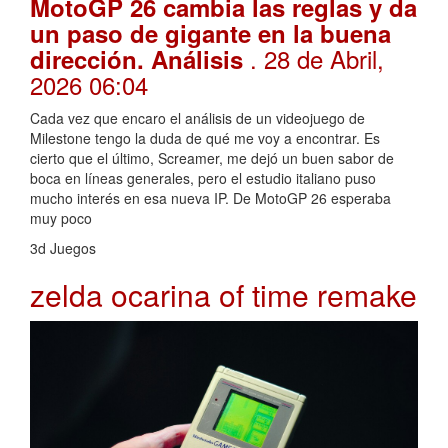
MotoGP 26 cambia las reglas y da
un paso de gigante en la buena
. 28 de Abril,
dirección. Análisis
2026 06:04
Cada vez que encaro el análisis de un videojuego de
Milestone tengo la duda de qué me voy a encontrar. Es
cierto que el último, Screamer, me dejó un buen sabor de
boca en líneas generales, pero el estudio italiano puso
mucho interés en esa nueva IP. De MotoGP 26 esperaba
muy poco
3d Juegos
zelda ocarina of time remake