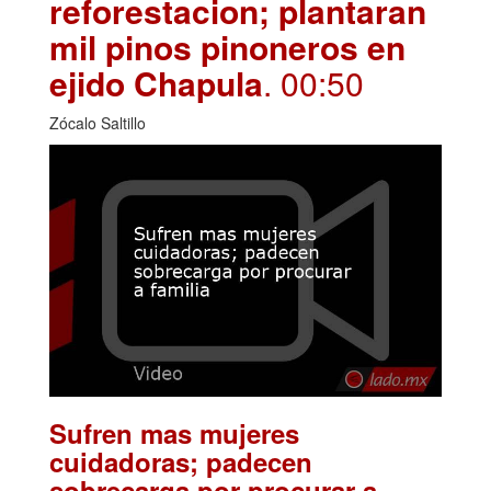
reforestacion; plantaran
mil pinos pinoneros en
ejido Chapula
. 00:50
Zócalo Saltillo
Sufren mas mujeres
cuidadoras; padecen
sobrecarga por procurar a