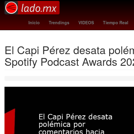
Incendio
Germán Berterame
Harley Quinn
corinthians - int
Inicio
Trendings
VIDEOS
Tiempo Real
El Capi Pérez desata polé
Spotify Podcast Awards 20