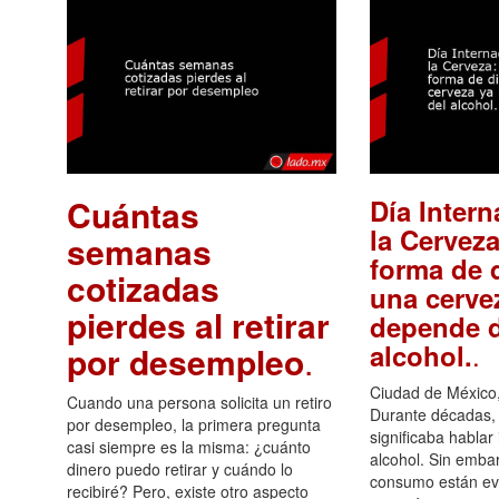
Cuántas
Día Intern
la Cerveza
semanas
forma de d
cotizadas
una cerve
pierdes al retirar
depende d
.
alcohol.
por desempleo
.
Ciudad de México,
Cuando una persona solicita un retiro
Durante décadas, 
por desempleo, la primera pregunta
significaba hablar
casi siempre es la misma: ¿cuánto
alcohol. Sin embar
dinero puedo retirar y cuándo lo
consumo están ev
recibiré? Pero, existe otro aspecto