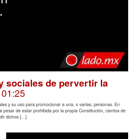
 sociales de pervertir la
. 01:25
ales y su uso para promocionar a una, o varias, personas. En
 pesar de estar prohibida por la propia Constitución, cientos de
dir dichos […]