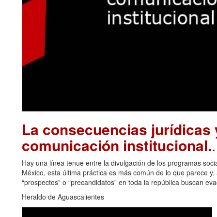
La consecuencias jurídicas y
comunicación institucional.
Hay una línea tenue entre la divulgación de los programas soci
México, esta última práctica es más común de lo que parece y, a
“prospectos” o “precandidatos” en toda la república buscan eva
Heraldo de Aguascalientes