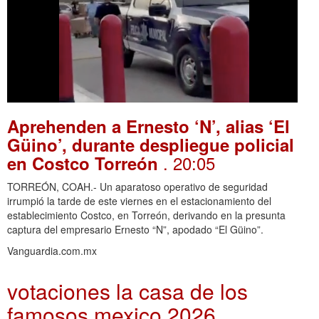
Aprehenden a Ernesto ‘N’, alias ‘El
Güino’, durante despliegue policial
. 20:05
en Costco Torreón
TORREÓN, COAH.- Un aparatoso operativo de seguridad
irrumpió la tarde de este viernes en el estacionamiento del
establecimiento Costco, en Torreón, derivando en la presunta
captura del empresario Ernesto “N”, apodado “El Güino”.
Vanguardia.com.mx
votaciones la casa de los
famosos mexico 2026