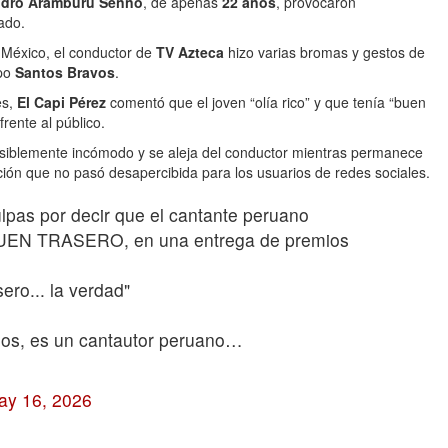
ndro Aramburú Senno
, de apenas
22 años
, provocaron
ado.
 México, el conductor de
TV Azteca
hizo varias bromas y gestos de
upo
Santos Bravos
.
es,
El Capi Pérez
comentó que el joven “olía rico” y que tenía “buen
rente al público.
siblemente incómodo y se aleja del conductor mientras permanece
ión que no pasó desapercibida para los usuarios de redes sociales.
lpas por decir que el cantante peruano
 TRASERO, en una entrega de premios
sero... la verdad"
os, es un cantautor peruano…
ay 16, 2026