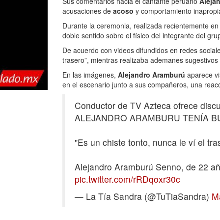
Sus comentarios hacia el cantante peruano
Aleja
acusaciones de
acoso
y comportamiento inapropi
Durante la ceremonia, realizada recientemente en
doble sentido sobre el físico del integrante del gr
De acuerdo con videos difundidos en redes social
trasero”, mientras realizaba ademanes sugestivos f
En las imágenes,
Alejandro Aramburú
aparece vi
en el escenario junto a sus compañeros, una reacc
Conductor de TV Azteca ofrece discu
ALEJANDRO ARAMBURU TENÍA BUEN
"Es un chiste tonto, nunca le ví el tra
Alejandro Aramburú Senno, de 22 añ
pic.twitter.com/rRDqoxr30c
— La Tía Sandra (@TuTiaSandra)
M