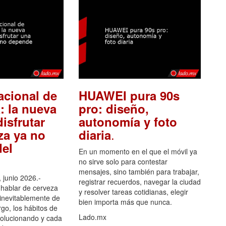
acional de
HUAWEI pura 90s
: la nueva
pro: diseño,
isfrutar
autonomía y foto
.
za ya no
diaria
el
En un momento en el que el móvil ya
no sirve solo para contestar
mensajes, sino también para trabajar,
 junio 2026.-
registrar recuerdos, navegar la ciudad
hablar de cerveza
y resolver tareas cotidianas, elegir
 inevitablemente de
bien importa más que nunca.
go, los hábitos de
Lado.mx
olucionando y cada