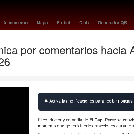
ernacional
Juegos Olímpicos
Agresión
votaciones la casa de lo
Al momento
Mapa
Futbol
Club
Generador QR
mica por comentarios hacia 
26
🔔 Activa las notificaciones para recibir noticias 
El conductor y comediante
El Capi Pérez
se convir
momento que generó fuertes reacciones durante 