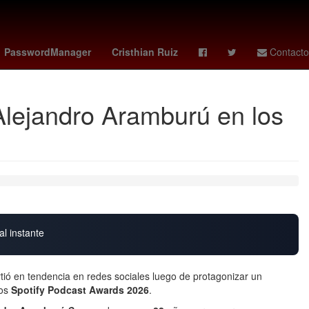
s famosos mexico 2026
Rosario
toluca vs santos
27 de marzo
PasswordManager
Cristhian Ruiz
Contacto
Alejandro Aramburú en los
al instante
tió en tendencia en redes sociales luego de protagonizar un
los
Spotify Podcast Awards 2026
.