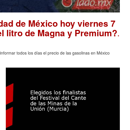
udad de México hoy viernes 7
el litro de Magna y Premium?
.
nformar todos los días el precio de las gasolinas en México