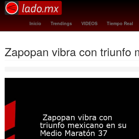
Dólar estadounidense
Brasil
Inicio
Trendings
VIDEOS
Tiempo Real
Zapopan vibra con triunfo