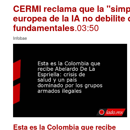
CERMI reclama que la "simpl
europea de la IA no debilite
fundamentales
.03:50
Infobae
Esta es la Colombia que recibe