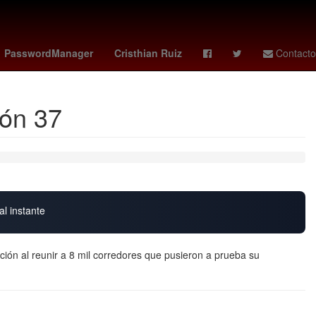
akimi
Ken
Eugenio Derbez
PasswordManager
Cristhian Ruiz
Contacto
tón 37
al instante
ación al reunir a 8 mil corredores que pusieron a prueba su