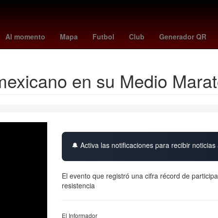
Gobierno
Argentina
Rosario
26 de marzo
milan
Achraf H
Al momento
Mapa
Futbol
Club
Generador QR
 mexicano en su Medio Mara
🔔 Activa las notificaciones para recibir noticias 
El evento que registró una cifra récord de particip
resistencia
El Informador