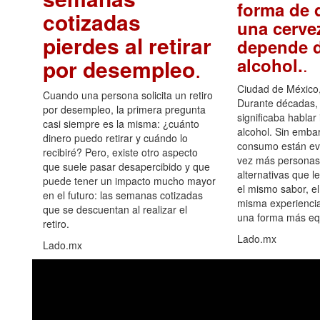
forma de d
cotizadas
una cerve
pierdes al retirar
depende d
.
alcohol.
por desempleo
.
Ciudad de México,
Cuando una persona solicita un retiro
Durante décadas, 
por desempleo, la primera pregunta
significaba hablar
casi siempre es la misma: ¿cuánto
alcohol. Sin embar
dinero puedo retirar y cuándo lo
consumo están ev
recibiré? Pero, existe otro aspecto
vez más personas
que suele pasar desapercibido y que
alternativas que l
puede tener un impacto mucho mayor
el mismo sabor, el
en el futuro: las semanas cotizadas
misma experiencia
que se descuentan al realizar el
una forma más equ
retiro.
Lado.mx
Lado.mx