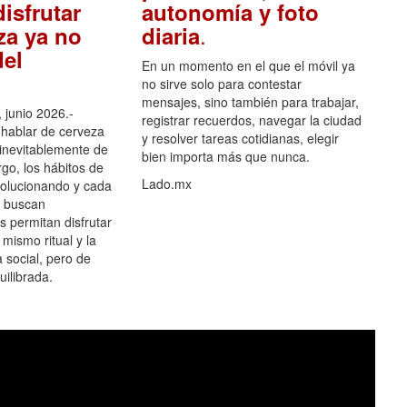
isfrutar
autonomía y foto
.
za ya no
diaria
el
En un momento en el que el móvil ya
no sirve solo para contestar
mensajes, sino también para trabajar,
 junio 2026.-
registrar recuerdos, navegar la ciudad
hablar de cerveza
y resolver tareas cotidianas, elegir
 inevitablemente de
bien importa más que nunca.
go, los hábitos de
Lado.mx
olucionando y cada
 buscan
es permitan disfrutar
 mismo ritual y la
 social, pero de
ilibrada.