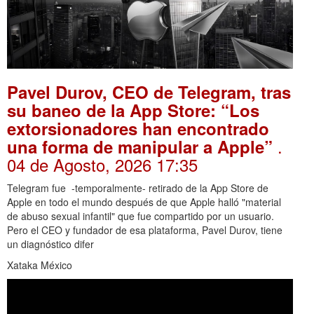
Pavel Durov, CEO de Telegram, tras
su baneo de la App Store: “Los
extorsionadores han encontrado
.
una forma de manipular a Apple”
04 de Agosto, 2026 17:35
Telegram fue -temporalmente- retirado de la App Store de
Apple en todo el mundo después de que Apple halló "material
de abuso sexual infantil" que fue compartido por un usuario.
Pero el CEO y fundador de esa plataforma, Pavel Durov, tiene
un diagnóstico difer
Xataka México