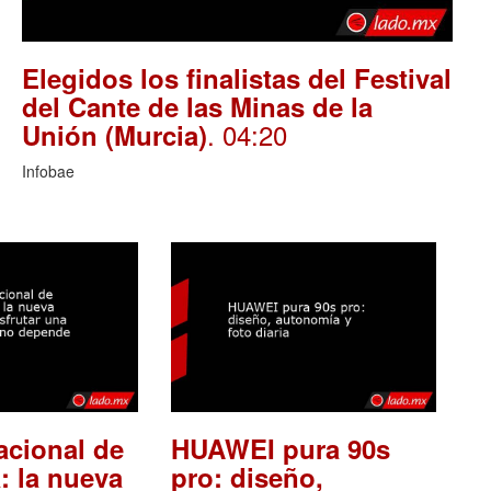
Elegidos los finalistas del Festival
del Cante de las Minas de la
. 04:20
Unión (Murcia)
Infobae
acional de
HUAWEI pura 90s
: la nueva
pro: diseño,